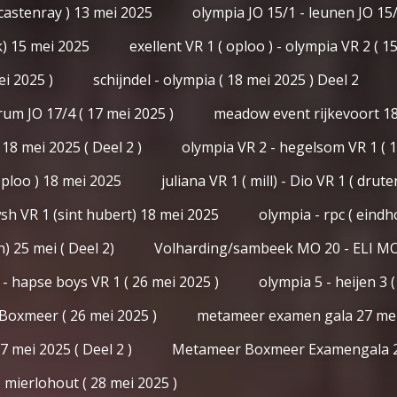
/castenray ) 13 mei 2025
olympia JO 15/1 - leunen JO 15/
k) 15 mei 2025
exellent VR 1 ( oploo ) - olympia VR 2 ( 1
ei 2025 )
schijndel - olympia ( 18 mei 2025 ) Deel 2
rum JO 17/4 ( 17 mei 2025 )
meadow event rijkevoort 18 
18 mei 2025 ( Deel 2 )
olympia VR 2 - hegelsom VR 1 ( 1
oploo ) 18 mei 2025
juliana VR 1 ( mill) - Dio VR 1 ( drut
 dwsh VR 1 (sint hubert) 18 mei 2025
olympia - rpc ( eind
) 25 mei ( Deel 2)
Volharding/sambeek MO 20 - ELI MO 2
 - hapse boys VR 1 ( 26 mei 2025 )
olympia 5 - heijen 3 
Boxmeer ( 26 mei 2025 )
metameer examen gala 27 mei
mei 2025 ( Deel 2 )
Metameer Boxmeer Examengala 27 
 mierlohout ( 28 mei 2025 )