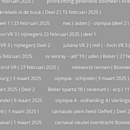
 februari 2025 )
pronkzitting geitenbok boxmeer ( krie
riebels in de buuk ) Deel 2 ( 15 februari 2025 )
deel 1 ) 23 februari 2025
nwc ( asten ) - olympia (deel 2 
orion VR 3 ( nijmegen) 23 februari 2025 ) deel 1
n VR 3 ( nijmegen) Deel 2
juliana VR 2 ( mill ) - hvch VR 
5 februari 2025
sv venray - udi''19 ( uden ) Beker ( 27 f
rst VR ( 27 februari 2025 )
metworst rennen ( Boxmeer
mburg ) 3 maart 2025
olympia - schijndel ( 9 maart 2025 )
art 2025 ) Deel 2
Beker sparta'18 ( sevenum ) - erp ( 11
handel ( 9 maart 2025
olympia 4 - volharding 4 ( vierlin
lt ( 1 maart 2025 )
carnavals plein feest Oeffelt ( Deel 
naval ) 1 maart 2025
carnaval sleutel overdracht Boxmee