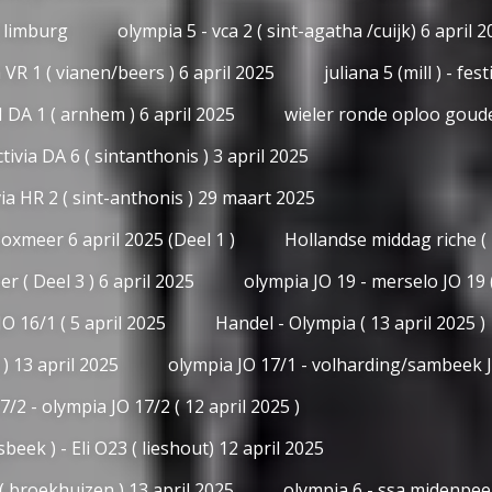
( limburg
olympia 5 - vca 2 ( sint-agatha /cuijk) 6 april 
ia VR 1 ( vianen/beers ) 6 april 2025
juliana 5 (mill ) - fes
DA 1 ( arnhem ) 6 april 2025
wieler ronde oploo goude
tivia DA 6 ( sintanthonis ) 3 april 2025
via HR 2 ( sint-anthonis ) 29 maart 2025
oxmeer 6 april 2025 (Deel 1 )
Hollandse middag riche ( 
 ( Deel 3 ) 6 april 2025
olympia JO 19 - merselo JO 19 (
O 16/1 ( 5 april 2025
Handel - Olympia ( 13 april 2025 )
) 13 april 2025
olympia JO 17/1 - volharding/sambeek JO
2 - olympia JO 17/2 ( 12 april 2025 )
beek ) - Eli O23 ( lieshout) 12 april 2025
( broekhuizen ) 13 april 2025
olympia 6 - ssa midenpeel 