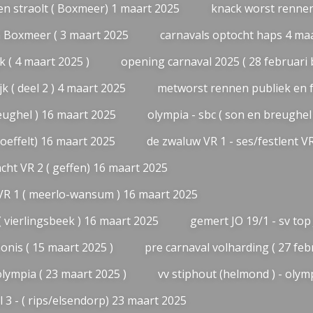
 en straolt ( Boxmeer) 1 maart 2025
knack worst rennen
n Boxmeer ( 3 maart 2025
carnavals optocht haps 4 ma
k ( 4 maart 2025 )
opening carnaval 2025 ( 28 februari
k ( deel 2 ) 4 maart 2025
metworst rennen publiek en fe
eughel ) 16 maart 2025
olympia - sbc ( son en breughel 
 oeffelt) 16 maart 2025
de zwaluw VR 1 - ses/festlent V
cht VR 2 ( geffen) 16 maart 2025
 VR 1 ( meerlo-wansum ) 16 maart 2025
( vierlingsbeek ) 16 maart 2025
gemert JO 19/1 - sv top
onis ( 15 maart 2025 )
pre carnaval volharding ( 27 feb
olympia ( 23 maart 2025 )
vv stiphout (helmond ) - olymp
 3 - ( rips/elsendorp) 23 maart 2025