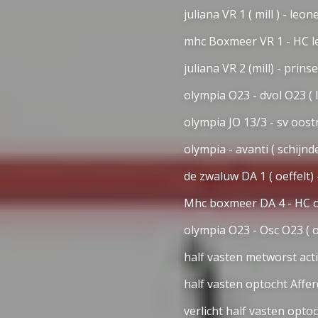
juliana VR 1 ( mill ) - l
mhc Boxmeer VR 1 - HC l
juliana VR 2 (mill) - prin
olympia O23 - dvol O23 (
olympia JO 13/3 - sv oost
olympia - avanti ( schijnd
de zwaluw DA 1 ( oeffelt) 
Mhc boxmeer DA 4 - HC o
olympia O23 - Osc O23 ( 
half vasten metworst acti
half vasten optocht Affer
verlicht half vasten opto