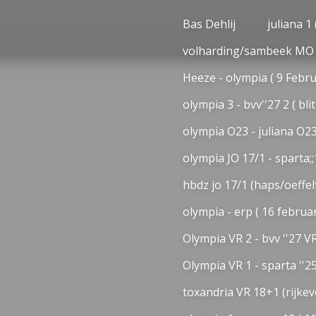
Ga
Bas Dehlij
juliana 1
direct
volharding/sambeek MO 20
naar
de
Heeze - olympia ( 9 Febru
hoofdinhoud
olympia 3 - bvv''27 2 ( bli
olympia O23 - juliana O23
olympia JO 17/1 - sparta;
hbdz jo 17/1 (haps/oeffelt
olympia - erp ( 16 februar
Olympia VR 2 - bvv ''27 VR
Olympia VR 1 - sparta ''2
toxandria VR 18+1 (rijkev