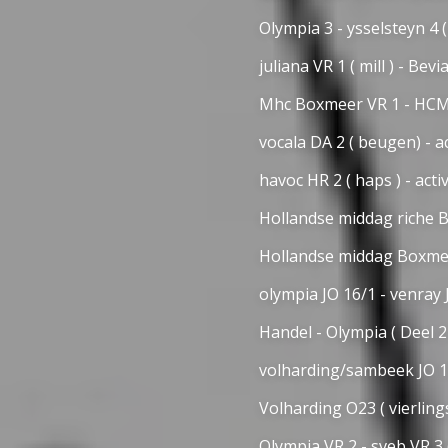
Olympia 3 - ysselsteyn 4 
juliana VR 1 ( mill ) - Bev
Mhc Boxmeer VR 1 - HCM 
vocala DA 2 ( beugen) - ac
havoc HR 2 ( haps ) - acti
Hollandse middag riche B
Hollandse middag Boxmeer
olympia JO 16/1 - venray J
Handel - Olympia ( Deel 2 
volharding/sambeek JO 17/
Volharding O23 ( vierlings
Olympia VR 2 - sveb VR 3 