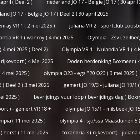
pril ( Deel 2 )
nederland JO 17 - Belgie JO 17 ( 30 april 
and JO 17 - Belgie JO 17 ( Deel 2 ) 30 april 2025
nray VR 1 ( 2 mei 2025 )
juliana VR 2 - sportclub Loosb
stantia VR 1 ( wanroy ) 4 mei 2025
Olympia - Zsv ( zeilbe
( 4 mei 2025 ( Deel 2)
Olympia VR 1 - Nulandia VR 1 ( 4 
 rijkevoort ) 4 Mei 2025
Doden herdenking Boxmeer ( 4
( 4 mei 2025 )
olympia O23 - egs ''20 O23 ( 3 mei 2025 )
 ( Deel 2 ) 3 mei 2025
gemert JO 19/3 - juliana JO 19/1 (
ei 2025 )
bevrijdings vuur loop ( bevrijdings dag ) Bo
oort ) - gemert VR 18 +
olympia JO 15/1 - milsbeek JO 15
mpia ( 11 mei 2025 )
olympia 4 - sjo/ssa Maasduinen 5 
 ( horst ) 11 mei 2025
toxandria 3 ( rijkevoort) - juliana 