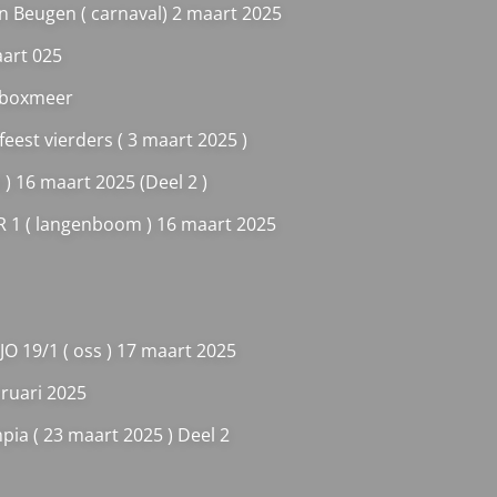
n Beugen ( carnaval) 2 maart 2025
aart 025
i boxmeer
eest vierders ( 3 maart 2025 )
 ) 16 maart 2025 (Deel 2 )
VR 1 ( langenboom ) 16 maart 2025
 JO 19/1 ( oss ) 17 maart 2025
bruari 2025
pia ( 23 maart 2025 ) Deel 2