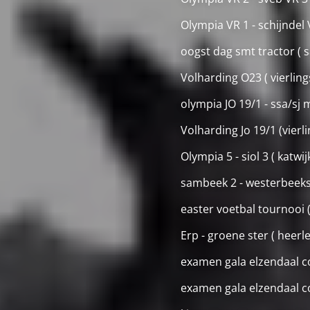
Olympia VR 1 - schijndel V
oogst dag smt tractor ( 
Volharding O23 ( vierling
olympia JO 19/1 - ssa/sj
Volharding Jo 19/1 (vierli
Olympia 5 - siol 3 ( katwij
sambeek 2 - westerbeekse
easter voetbal tournooi (
Erp - groene ster ( heerle
examen gala elzendaal co
examen gala elzendaal co