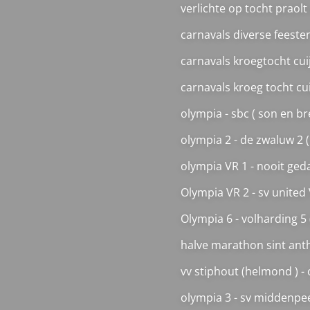
verlichte op tocht praolt
carnavals diverse feest
carnavals kroegtocht cuij
carnavals kroeg tocht cui
olympia - sbc ( son en b
olympia 2 - de zwaluw 2 (
olympia VR 1 - nooit ged
Olympia VR 2 - sv united
Olympia 6 - volharding 5 
halve marathon sint anth
vv stiphout (helmond ) - 
olympia 3 - sv middenpee