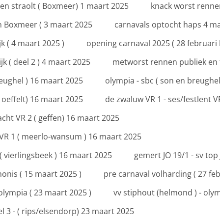
 en straolt ( Boxmeer) 1 maart 2025
knack worst renne
en Boxmeer ( 3 maart 2025
carnavals optocht haps 4 m
k ( 4 maart 2025 )
opening carnaval 2025 ( 28 februar
jk ( deel 2 ) 4 maart 2025
metworst rennen publiek en f
reughel ) 16 maart 2025
olympia - sbc ( son en breughel
 oeffelt) 16 maart 2025
de zwaluw VR 1 - ses/festlent 
acht VR 2 ( geffen) 16 maart 2025
 VR 1 ( meerlo-wansum ) 16 maart 2025
( vierlingsbeek ) 16 maart 2025
gemert JO 19/1 - sv top
onis ( 15 maart 2025 )
pre carnaval volharding ( 27 fe
olympia ( 23 maart 2025 )
vv stiphout (helmond ) - olym
l 3 - ( rips/elsendorp) 23 maart 2025