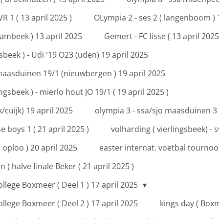
R 1 ( 13 april 2025 )
OLympia 2 - ses 2 ( langenboom ) 
sambeek ) 13 april 2025
Gemert - FC lisse ( 13 april 2025
sbeek ) - Udi '19 O23 (uden) 19 april 2025
 maasduinen 19/1 (nieuwbergen ) 19 april 2025
ngsbeek ) - mierlo hout JO 19/1 ( 19 april 2025 )
k/cuijk) 19 april 2025
olympia 3 - ssa/sjo maasduinen 3 
 boys 1 ( 21 april 2025 )
volharding ( vierlingsbeek) - s
 oploo ) 20 april 2025
easter internat. voetbal tournooi 
n ) halve finale Beker ( 21 april 2025 )
llege Boxmeer ( Deel 1 ) 17 april 2025
llege Boxmeer ( Deel 2 ) 17 april 2025
kings day ( Boxm