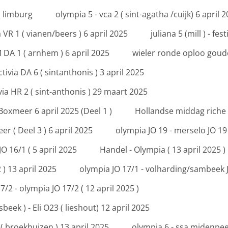
( limburg
olympia 5 - vca 2 ( sint-agatha /cuijk) 6 april 
ia VR 1 ( vianen/beers ) 6 april 2025
juliana 5 (mill ) - fes
DA 1 ( arnhem ) 6 april 2025
wieler ronde oploo goude
tivia DA 6 ( sintanthonis ) 3 april 2025
ivia HR 2 ( sint-anthonis ) 29 maart 2025
oxmeer 6 april 2025 (Deel 1 )
Hollandse middag riche (
 ( Deel 3 ) 6 april 2025
olympia JO 19 - merselo JO 19 (
O 16/1 ( 5 april 2025
Handel - Olympia ( 13 april 2025 )
 ) 13 april 2025
olympia JO 17/1 - volharding/sambeek JO
2 - olympia JO 17/2 ( 12 april 2025 )
beek ) - Eli O23 ( lieshout) 12 april 2025
( broekhuizen ) 13 april 2025
olympia 6 - ssa midenpeel