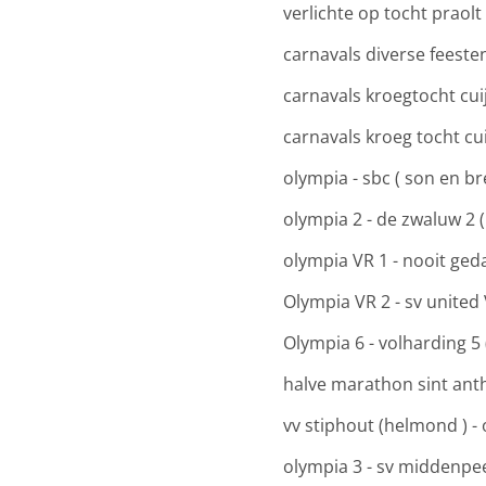
verlichte op tocht praolt
carnavals diverse feest
carnavals kroegtocht cuij
carnavals kroeg tocht cui
olympia - sbc ( son en b
olympia 2 - de zwaluw 2 (
olympia VR 1 - nooit ged
Olympia VR 2 - sv united
Olympia 6 - volharding 5 
halve marathon sint anth
vv stiphout (helmond ) - 
olympia 3 - sv middenpee