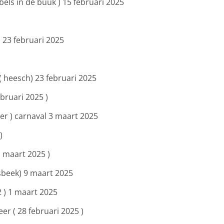
els in de buuk ) 15 februari 2025
) 23 februari 2025
3 ( heesch) 23 februari 2025
ebruari 2025 )
r ) carnaval 3 maart 2025
)
1 maart 2025 )
gsbeek) 9 maart 2025
2 ) 1 maart 2025
er ( 28 februari 2025 )