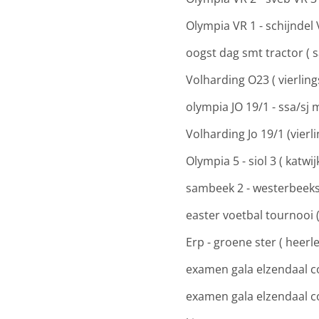
Olympia VR 1 - schijndel V
oogst dag smt tractor ( 
Volharding O23 ( vierling
olympia JO 19/1 - ssa/sj
Volharding Jo 19/1 (vierli
Olympia 5 - siol 3 ( katwij
sambeek 2 - westerbeekse
easter voetbal tournooi (
Erp - groene ster ( heerle
examen gala elzendaal co
examen gala elzendaal co