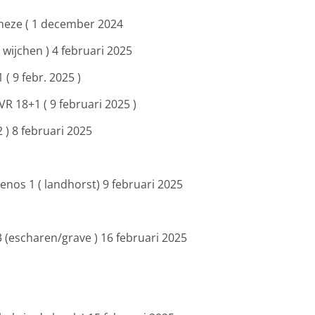
heze ( 1 december 2024
 wijchen ) 4 februari 2025
( 9 febr. 2025 )
R 18+1 ( 9 februari 2025 )
2 ) 8 februari 2025
enos 1 ( landhorst) 9 februari 2025
 3 (escharen/grave ) 16 februari 2025