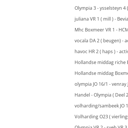
Olympia 3 - ysselsteyn 4 
juliana VR 1 ( mill ) - Bev
Mhc Boxmeer VR 1 - HCM 
vocala DA 2 ( beugen) - ac
havoc HR 2 ( haps ) - act
Hollandse middag riche B
Hollandse middag Boxmeer
olympia JO 16/1 - venray J
Handel - Olympia ( Deel 2
volharding/sambeek JO 17/
Volharding O23 ( vierlings
Olympia VR 2 - sveb VR 3 