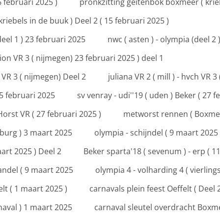
6 februari 2025 )
pronkzitting geitenbok boxmeer ( krieb
riebels in de buuk ) Deel 2 ( 15 februari 2025 )
deel 1 ) 23 februari 2025
nwc ( asten ) - olympia (deel 2 
orion VR 3 ( nijmegen) 23 februari 2025 ) deel 1
on VR 3 ( nijmegen) Deel 2
juliana VR 2 ( mill ) - hvch VR 
5 februari 2025
sv venray - udi''19 ( uden ) Beker ( 27 f
rst VR ( 27 februari 2025 )
metworst rennen ( Boxmee
imburg ) 3 maart 2025
olympia - schijndel ( 9 maart 2025 
aart 2025 ) Deel 2
Beker sparta'18 ( sevenum ) - erp ( 1
handel ( 9 maart 2025
olympia 4 - volharding 4 ( vierlin
lt ( 1 maart 2025 )
carnavals plein feest Oeffelt ( Deel 
naval ) 1 maart 2025
carnaval sleutel overdracht Boxme