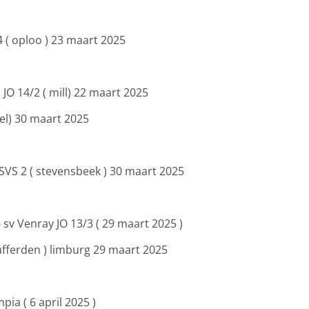
4 ( oploo ) 23 maart 2025
 JO 14/2 ( mill) 22 maart 2025
del) 30 maart 2025
 SVS 2 ( stevensbeek ) 30 maart 2025
 sv Venray JO 13/3 ( 29 maart 2025 )
 afferden ) limburg 29 maart 2025
pia ( 6 april 2025 )