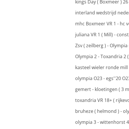
kings Day ( Boxmeer ) 26 a
interland wedstrijd nederl
mhc Boxmeer VR 1 - hc ve
juliana VR 1 ( Mill) - con
Zsv ( zeilberg ) - Olympia
Olympia 2 - Toxandria 2 (
kasteel wieler ronde mill 
olympia O23 - egs''20 O23
gemert - kloetingen ( 3 m
toxandria VR 18+ ( rijkev
bruheze ( helmond ) - ol
olympia 3 - wittenhorst 4