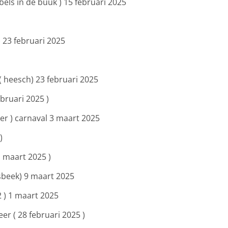
els in de buuk ) 15 februari 2025
) 23 februari 2025
3 ( heesch) 23 februari 2025
ebruari 2025 )
r ) carnaval 3 maart 2025
)
1 maart 2025 )
gsbeek) 9 maart 2025
2 ) 1 maart 2025
er ( 28 februari 2025 )