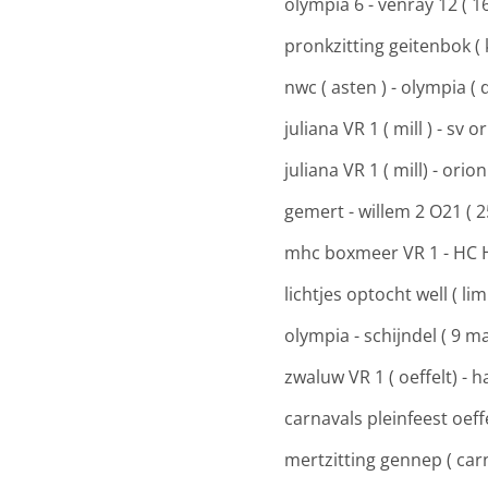
olympia 6 - venray 12 ( 1
pronkzitting geitenbok ( k
nwc ( asten ) - olympia ( 
juliana VR 1 ( mill ) - sv 
juliana VR 1 ( mill) - ori
gemert - willem 2 O21 ( 2
mhc boxmeer VR 1 - HC Ho
lichtjes optocht well ( l
olympia - schijndel ( 9 m
zwaluw VR 1 ( oeffelt) - 
carnavals pleinfeest oeffe
mertzitting gennep ( car