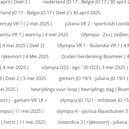
pril ( Deel 2 )
nederland JO 17 - Belgie JO 17 ( 30 april 
and JO 17 - Belgie JO 17 ( Deel 2 ) 30 april 2025
nray VR 1 ( 2 mei 2025 )
juliana VR 2 - sportclub Loosb
stantia VR 1 ( wanroy ) 4 mei 2025
Olympia - Zsv ( zeilbe
 ( 4 mei 2025 ( Deel 2)
Olympia VR 1 - Nulandia VR 1 ( 4 
 rijkevoort ) 4 Mei 2025
Doden herdenking Boxmeer ( 4
( 4 mei 2025 )
olympia O23 - egs ''20 O23 ( 3 mei 2025 )
 ( Deel 2 ) 3 mei 2025
gemert JO 19/3 - juliana JO 19/1 (
ei 2025 )
bevrijdings vuur loop ( bevrijdings dag ) Box
oort ) - gemert VR 18 +
olympia JO 15/1 - milsbeek JO 15
ympia ( 11 mei 2025 )
olympia 4 - sjo/ssa Maasduinen 5
 ( horst ) 11 mei 2025
toxandria 3 ( rijkevoort) - juliana 