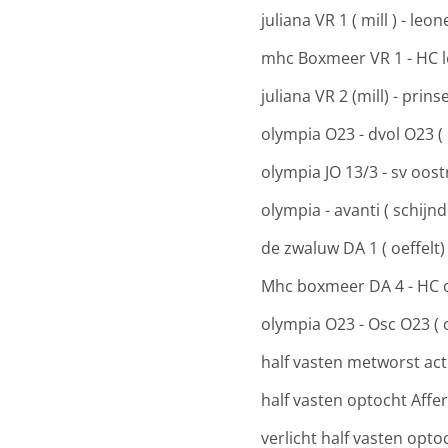
juliana VR 1 ( mill ) - l
mhc Boxmeer VR 1 - HC l
juliana VR 2 (mill) - pri
olympia O23 - dvol O23 (
olympia JO 13/3 - sv oost
olympia - avanti ( schijnd
de zwaluw DA 1 ( oeffelt)
Mhc boxmeer DA 4 - HC o
olympia O23 - Osc O23 (
half vasten metworst act
half vasten optocht Affer
verlicht half vasten opto