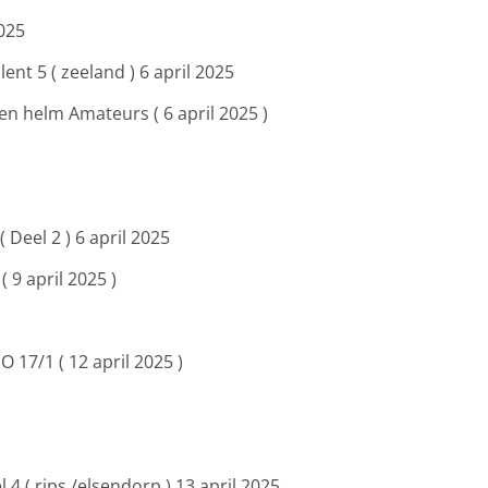
2025
tilent 5 ( zeeland ) 6 april 2025
n helm Amateurs ( 6 april 2025 )
 Deel 2 ) 6 april 2025
 9 april 2025 )
 17/1 ( 12 april 2025 )
 4 ( rips /elsendorp ) 13 april 2025