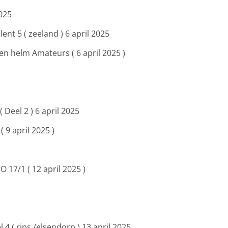
2025
tilent 5 ( zeeland ) 6 april 2025
n helm Amateurs ( 6 april 2025 )
 Deel 2 ) 6 april 2025
 9 april 2025 )
 17/1 ( 12 april 2025 )
 4 ( rips /elsendorp ) 13 april 2025