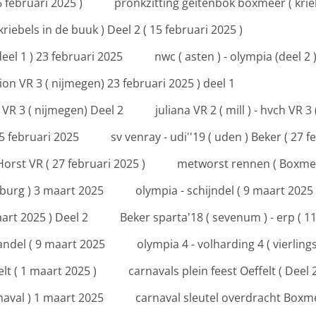
6 februari 2025 )
pronkzitting geitenbok boxmeer ( krieb
riebels in de buuk ) Deel 2 ( 15 februari 2025 )
deel 1 ) 23 februari 2025
nwc ( asten ) - olympia (deel 2 
 orion VR 3 ( nijmegen) 23 februari 2025 ) deel 1
on VR 3 ( nijmegen) Deel 2
juliana VR 2 ( mill ) - hvch VR 
5 februari 2025
sv venray - udi''19 ( uden ) Beker ( 27 f
rst VR ( 27 februari 2025 )
metworst rennen ( Boxmee
imburg ) 3 maart 2025
olympia - schijndel ( 9 maart 2025 
aart 2025 ) Deel 2
Beker sparta'18 ( sevenum ) - erp ( 1
handel ( 9 maart 2025
olympia 4 - volharding 4 ( vierlin
elt ( 1 maart 2025 )
carnavals plein feest Oeffelt ( Deel 
naval ) 1 maart 2025
carnaval sleutel overdracht Boxme