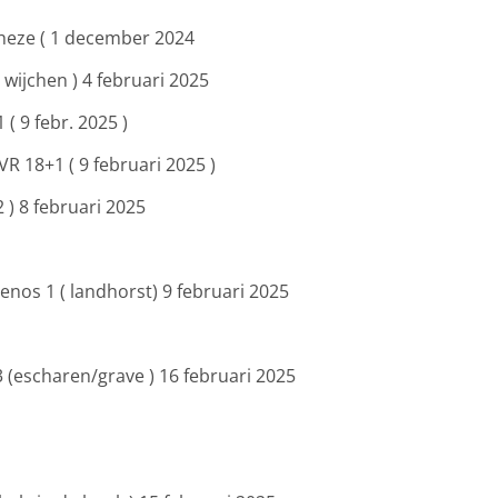
heze ( 1 december 2024
 wijchen ) 4 februari 2025
( 9 febr. 2025 )
R 18+1 ( 9 februari 2025 )
2 ) 8 februari 2025
enos 1 ( landhorst) 9 februari 2025
 3 (escharen/grave ) 16 februari 2025