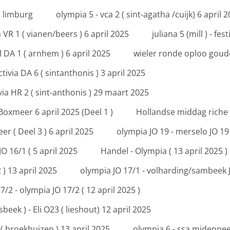
( limburg
olympia 5 - vca 2 ( sint-agatha /cuijk) 6 april 
ia VR 1 ( vianen/beers ) 6 april 2025
juliana 5 (mill ) - fes
DA 1 ( arnhem ) 6 april 2025
wieler ronde oploo goude
tivia DA 6 ( sintanthonis ) 3 april 2025
ivia HR 2 ( sint-anthonis ) 29 maart 2025
oxmeer 6 april 2025 (Deel 1 )
Hollandse middag riche (
 ( Deel 3 ) 6 april 2025
olympia JO 19 - merselo JO 19 (
O 16/1 ( 5 april 2025
Handel - Olympia ( 13 april 2025 )
 ) 13 april 2025
olympia JO 17/1 - volharding/sambeek JO
2 - olympia JO 17/2 ( 12 april 2025 )
beek ) - Eli O23 ( lieshout) 12 april 2025
( broekhuizen ) 13 april 2025
olympia 6 - ssa midenpeel