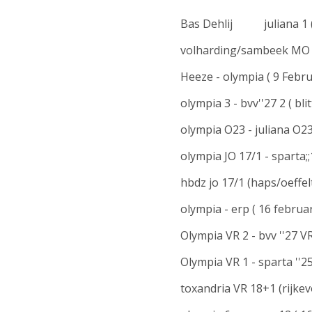
Ga
Bas Dehlij
juliana 1
direct
volharding/sambeek MO 20
naar
de
Heeze - olympia ( 9 Febru
hoofdinhoud
olympia 3 - bvv''27 2 ( bli
olympia O23 - juliana O23
olympia JO 17/1 - sparta;
hbdz jo 17/1 (haps/oeffelt
olympia - erp ( 16 februar
Olympia VR 2 - bvv ''27 VR
Olympia VR 1 - sparta ''2
toxandria VR 18+1 (rijkev