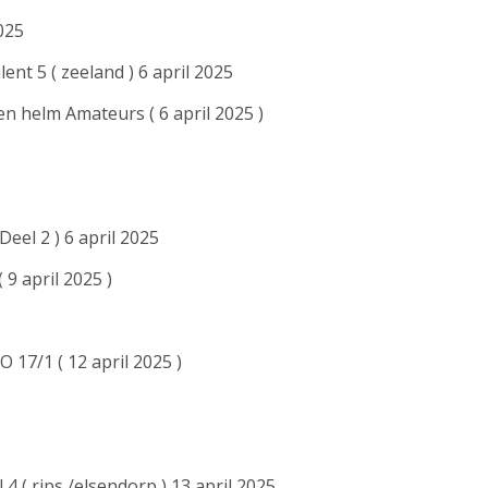
2025
tilent 5 ( zeeland ) 6 april 2025
n helm Amateurs ( 6 april 2025 )
Deel 2 ) 6 april 2025
 9 april 2025 )
 17/1 ( 12 april 2025 )
4 ( rips /elsendorp ) 13 april 2025