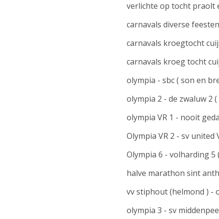
verlichte op tocht praolt
carnavals diverse feeste
carnavals kroegtocht cuij
carnavals kroeg tocht cuij
olympia - sbc ( son en br
olympia 2 - de zwaluw 2 (
olympia VR 1 - nooit geda
Olympia VR 2 - sv united
Olympia 6 - volharding 5 
halve marathon sint anth
vv stiphout (helmond ) - 
olympia 3 - sv middenpeel