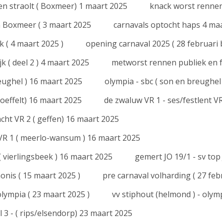
 en straolt ( Boxmeer) 1 maart 2025
knack worst rennen
n Boxmeer ( 3 maart 2025
carnavals optocht haps 4 ma
k ( 4 maart 2025 )
opening carnaval 2025 ( 28 februari
k ( deel 2 ) 4 maart 2025
metworst rennen publiek en fe
eughel ) 16 maart 2025
olympia - sbc ( son en breughel 
 oeffelt) 16 maart 2025
de zwaluw VR 1 - ses/festlent V
cht VR 2 ( geffen) 16 maart 2025
 VR 1 ( meerlo-wansum ) 16 maart 2025
( vierlingsbeek ) 16 maart 2025
gemert JO 19/1 - sv top
onis ( 15 maart 2025 )
pre carnaval volharding ( 27 feb
olympia ( 23 maart 2025 )
vv stiphout (helmond ) - olymp
 3 - ( rips/elsendorp) 23 maart 2025