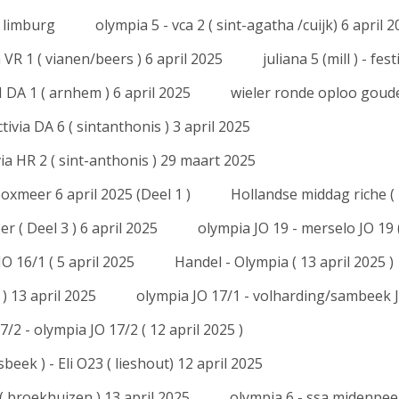
( limburg
olympia 5 - vca 2 ( sint-agatha /cuijk) 6 april 
ia VR 1 ( vianen/beers ) 6 april 2025
juliana 5 (mill ) - fes
DA 1 ( arnhem ) 6 april 2025
wieler ronde oploo goude
tivia DA 6 ( sintanthonis ) 3 april 2025
via HR 2 ( sint-anthonis ) 29 maart 2025
oxmeer 6 april 2025 (Deel 1 )
Hollandse middag riche ( 
 ( Deel 3 ) 6 april 2025
olympia JO 19 - merselo JO 19 (
O 16/1 ( 5 april 2025
Handel - Olympia ( 13 april 2025 )
) 13 april 2025
olympia JO 17/1 - volharding/sambeek JO
2 - olympia JO 17/2 ( 12 april 2025 )
beek ) - Eli O23 ( lieshout) 12 april 2025
( broekhuizen ) 13 april 2025
olympia 6 - ssa midenpeel 