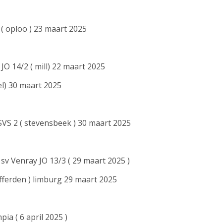
4 ( oploo ) 23 maart 2025
 JO 14/2 ( mill) 22 maart 2025
del) 30 maart 2025
SVS 2 ( stevensbeek ) 30 maart 2025
 sv Venray JO 13/3 ( 29 maart 2025 )
afferden ) limburg 29 maart 2025
pia ( 6 april 2025 )