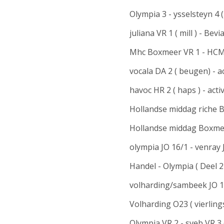
Olympia 3 - ysselsteyn 4 
juliana VR 1 ( mill ) - Bev
Mhc Boxmeer VR 1 - HCM 
vocala DA 2 ( beugen) - ac
havoc HR 2 ( haps ) - acti
Hollandse middag riche B
Hollandse middag Boxmeer
olympia JO 16/1 - venray J
Handel - Olympia ( Deel 2 
volharding/sambeek JO 17/
Volharding O23 ( vierlings
Olympia VR 2 - sveb VR 3 