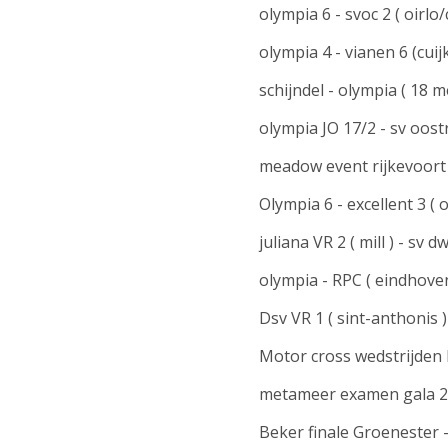
olympia 6 - svoc 2 ( oirlo
olympia 4 - vianen 6 (cuij
schijndel - olympia ( 18 m
olympia JO 17/2 - sv oost
meadow event rijkevoort 
Olympia 6 - excellent 3 ( 
juliana VR 2 ( mill ) - sv
olympia - RPC ( eindhoven
Dsv VR 1 ( sint-anthonis )
Motor cross wedstrijden 
metameer examen gala 27 
Beker finale Groenester -