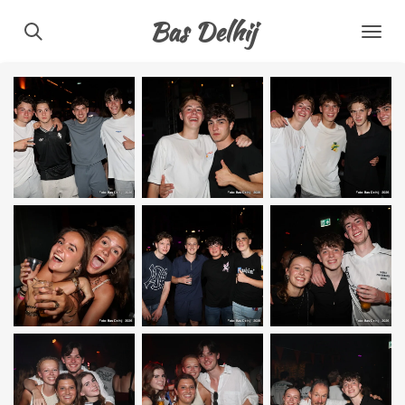
Ga
Bas Delhij
direct
naar
de
hoofdinhoud