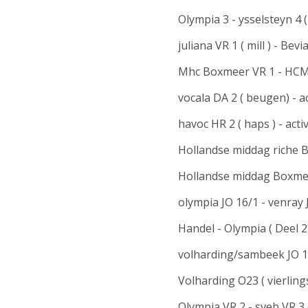
Olympia 3 - ysselsteyn 4 
juliana VR 1 ( mill ) - Bev
Mhc Boxmeer VR 1 - HCM 
vocala DA 2 ( beugen) - ac
havoc HR 2 ( haps ) - acti
Hollandse middag riche B
Hollandse middag Boxmeer
olympia JO 16/1 - venray J
Handel - Olympia ( Deel 2 
volharding/sambeek JO 17/
Volharding O23 ( vierlings
Olympia VR 2 - sveb VR 3 