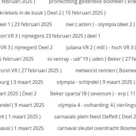
 februari 2025 )
pronkzitting geitenbok boxmeer ( krie
riebels in de buuk ) Deel 2 ( 15 februari 2025 )
deel 1 ) 23 februari 2025
nwc ( asten ) - olympia (deel 2 
orion VR 3 ( nijmegen) 23 februari 2025 ) deel 1
n VR 3 ( nijmegen) Deel 2
juliana VR 2 ( mill ) - hvch VR 
5 februari 2025
sv venray - udi''19 ( uden ) Beker ( 27 f
rst VR ( 27 februari 2025 )
metworst rennen ( Boxmeer
mburg ) 3 maart 2025
olympia - schijndel ( 9 maart 2025 )
art 2025 ) Deel 2
Beker sparta'18 ( sevenum ) - erp ( 11
handel ( 9 maart 2025
olympia 4 - volharding 4 ( vierlin
lt ( 1 maart 2025 )
carnavals plein feest Oeffelt ( Deel 
naval ) 1 maart 2025
carnaval sleutel overdracht Boxmee