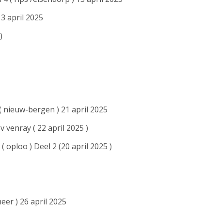
3 april 2025
)
( nieuw-bergen ) 21 april 2025
v venray ( 22 april 2025 )
( oploo ) Deel 2 (20 april 2025 )
eer ) 26 april 2025