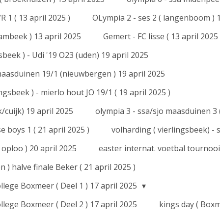
R 1 ( 13 april 2025 )
OLympia 2 - ses 2 ( langenboom ) 1
ambeek ) 13 april 2025
Gemert - FC lisse ( 13 april 2025 
sbeek ) - Udi '19 O23 (uden) 19 april 2025
 maasduinen 19/1 (nieuwbergen ) 19 april 2025
ngsbeek ) - mierlo hout JO 19/1 ( 19 april 2025 )
k/cuijk) 19 april 2025
olympia 3 - ssa/sjo maasduinen 3 
 boys 1 ( 21 april 2025 )
volharding ( vierlingsbeek) - s
 oploo ) 20 april 2025
easter internat. voetbal tournooi 
n ) halve finale Beker ( 21 april 2025 )
llege Boxmeer ( Deel 1 ) 17 april 2025
lege Boxmeer ( Deel 2 ) 17 april 2025
kings day ( Boxm