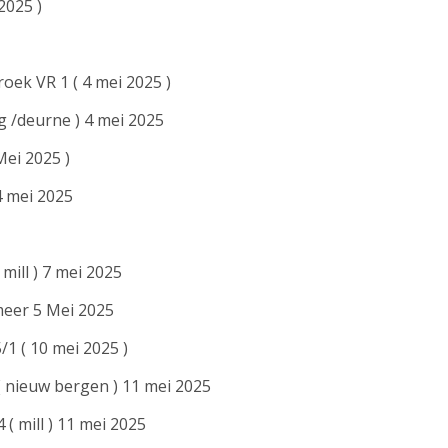
2025 )
roek VR 1 ( 4 mei 2025 )
rg /deurne ) 4 mei 2025
Mei 2025 )
 mei 2025
 mill ) 7 mei 2025
xmeer 5 Mei 2025
/1 ( 10 mei 2025 )
( nieuw bergen ) 11 mei 2025
4 ( mill ) 11 mei 2025