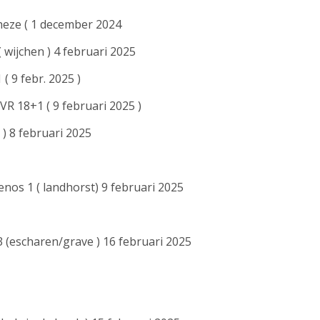
heze ( 1 december 2024
 wijchen ) 4 februari 2025
( 9 febr. 2025 )
R 18+1 ( 9 februari 2025 )
 ) 8 februari 2025
enos 1 ( landhorst) 9 februari 2025
 3 (escharen/grave ) 16 februari 2025