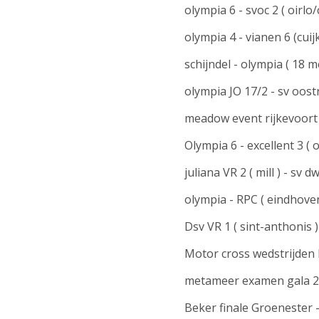
olympia 6 - svoc 2 ( oirlo
olympia 4 - vianen 6 (cuij
schijndel - olympia ( 18 m
olympia JO 17/2 - sv oost
meadow event rijkevoort 
Olympia 6 - excellent 3 ( 
juliana VR 2 ( mill ) - sv
olympia - RPC ( eindhoven
Dsv VR 1 ( sint-anthonis )
Motor cross wedstrijden 
metameer examen gala 27 
Beker finale Groenester -