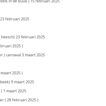
bels in de buuk ) 15 februari 2025
) 23 februari 2025
3 ( heesch) 23 februari 2025
ebruari 2025 )
 ) carnaval 3 maart 2025
 maart 2025 )
gsbeek) 9 maart 2025
2 ) 1 maart 2025
r ( 28 februari 2025 )