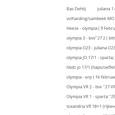
Ga
Bas Dehlij
juliana 1
direct
volharding/sambeek MO 20
naar
de
Heeze - olympia ( 9 Febru
hoofdinhoud
olympia 3 - bvv''27 2 ( bli
olympia O23 - juliana O23
olympia JO 17/1 - sparta;
hbdz jo 17/1 (haps/oeffelt
olympia - erp ( 16 februar
Olympia VR 2 - bvv ''27 VR
Olympia VR 1 - sparta ''2
toxandria VR 18+1 (rijkev