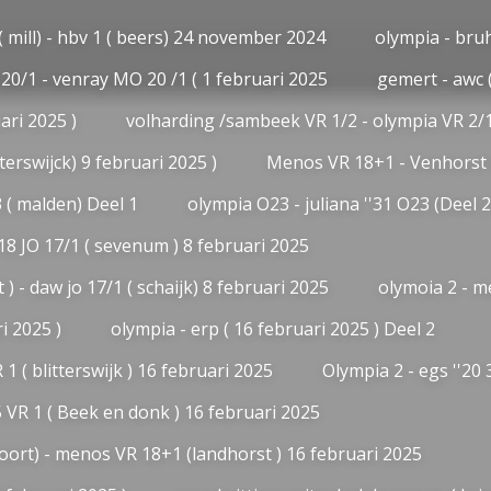
 ( mill) - hbv 1 ( beers) 24 november 2024
olympia - bru
/1 - venray MO 20 /1 ( 1 februari 2025
gemert - awc (
ari 2025 )
volharding /sambeek VR 1/2 - olympia VR 2/1 
tterswijck) 9 februari 2025 )
Menos VR 18+1 - Venhorst V
 ( malden) Deel 1
olympia O23 - juliana ''31 O23 (Deel 2
;18 JO 17/1 ( sevenum ) 8 februari 2025
 ) - daw jo 17/1 ( schaijk) 8 februari 2025
olymoia 2 - m
i 2025 )
olympia - erp ( 16 februari 2025 ) Deel 2
 1 ( blitterswijk ) 16 februari 2025
Olympia 2 - egs ''20
5 VR 1 ( Beek en donk ) 16 februari 2025
oort) - menos VR 18+1 (landhorst ) 16 februari 2025