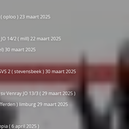
4 ( oploo ) 23 maart 2025
 JO 14/2 ( mill) 22 maart 2025
del) 30 maart 2025
SVS 2 ( stevensbeek ) 30 maart 2025
 sv Venray JO 13/3 ( 29 maart 2025 )
afferden ) limburg 29 maart 2025
pia ( 6 april 2025 )