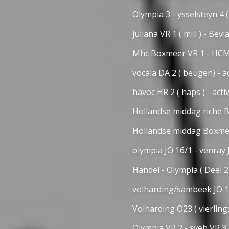
Olympia 3 - ysselsteyn 4 
juliana VR 1 ( mill ) - Bev
Mhc Boxmeer VR 1 - HCM 
vocala DA 2 ( beugen) - ac
havoc HR 2 ( haps ) - acti
Hollandse middag riche B
Hollandse middag Boxmeer
olympia JO 16/1 - venray J
Handel - Olympia ( Deel 2 
volharding/sambeek JO 17/
Volharding O23 ( vierlings
Olympia VR 2 - sveb VR 3 