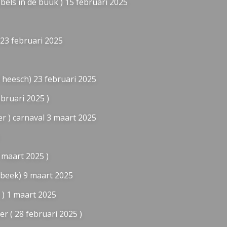
bels in de buuk ) 15 februari 2025
) 23 februari 2025
3 ( heesch) 23 februari 2025
ebruari 2025 )
 ) carnaval 3 maart 2025
 maart 2025 )
gsbeek) 9 maart 2025
2 ) 1 maart 2025
r ( 28 februari 2025 )