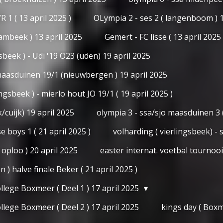
R 1 ( 13 april 2025 )
OLympia 2 - ses 2 ( langenboom ) 1
ambeek ) 13 april 2025
Gemert - FC lisse ( 13 april 2025 
sbeek ) - Udi '19 O23 (uden) 19 april 2025
 maasduinen 19/1 (nieuwbergen ) 19 april 2025
ngsbeek ) - mierlo hout JO 19/1 ( 19 april 2025 )
k/cuijk) 19 april 2025
olympia 3 - ssa/sjo maasduinen 3 
 boys 1 ( 21 april 2025 )
volharding ( vierlingsbeek) - s
 oploo ) 20 april 2025
easter internat. voetbal tournooi 
n ) halve finale Beker ( 21 april 2025 )
llege Boxmeer ( Deel 1 ) 17 april 2025
lege Boxmeer ( Deel 2 ) 17 april 2025
kings day ( Boxm