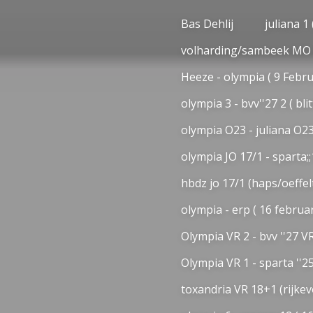
Ga
Bas Dehlij
juliana 1
direct
volharding/sambeek MO 20
naar
de
Heeze - olympia ( 9 Febru
hoofdinhoud
olympia 3 - bvv''27 2 ( bli
olympia O23 - juliana O23
olympia JO 17/1 - sparta;
hbdz jo 17/1 (haps/oeffelt
olympia - erp ( 16 februar
Olympia VR 2 - bvv ''27 VR
Olympia VR 1 - sparta ''2
toxandria VR 18+1 (rijkev