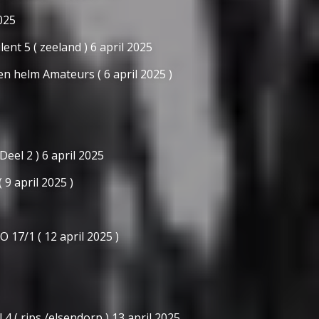
2025
tilent 5 ( zeeland ) 6 april 2025
n helm Amateurs ( 6 april 2025 )
Deel 2 ) 6 april 2025
 9 april 2025 )
 17/1 ( 12 april 2025 )
4 ( rips /elsendorp ) 13 april 2025