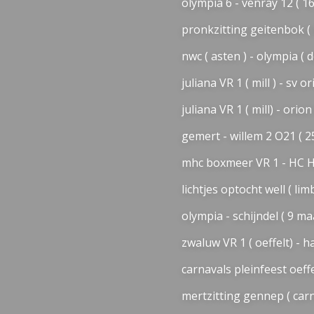
olympia 6 - venray 12 ( 16
pronkzitting geitenbok ( k
nwc ( asten ) - olympia ( 
juliana VR 1 ( mill ) - sv 
juliana VR 1 ( mill) - orio
gemert - willem 2 O21 ( 2
mhc boxmeer VR 1 - HC Ho
lichtjes optocht well ( li
olympia - schijndel ( 9 ma
zwaluw VR 1 ( oeffelt) - 
carnavals pleinfeest oeffe
mertzitting gennep ( car