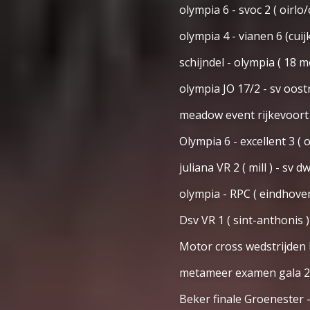
olympia 6 - svoc 2 ( oirlo
olympia 4 - vianen 6 (cuij
schijndel - olympia ( 18 m
olympia JO 17/2 - sv oost
meadow event rijkevoort 
Olympia 6 - excellent 3 ( 
juliana VR 2 ( mill ) - sv
olympia - RPC ( eindhoven
Dsv VR 1 ( sint-anthonis )
Motor cross wedstrijden 
metameer examen gala 27 
Beker finale Groenester -