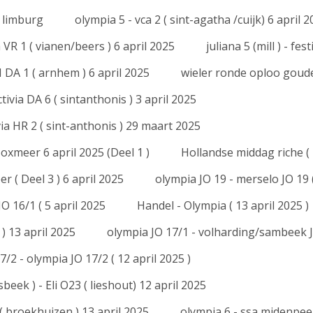
( limburg
olympia 5 - vca 2 ( sint-agatha /cuijk) 6 april 
ia VR 1 ( vianen/beers ) 6 april 2025
juliana 5 (mill ) - fes
DA 1 ( arnhem ) 6 april 2025
wieler ronde oploo goude
tivia DA 6 ( sintanthonis ) 3 april 2025
via HR 2 ( sint-anthonis ) 29 maart 2025
oxmeer 6 april 2025 (Deel 1 )
Hollandse middag riche ( 
 ( Deel 3 ) 6 april 2025
olympia JO 19 - merselo JO 19 (
O 16/1 ( 5 april 2025
Handel - Olympia ( 13 april 2025 )
) 13 april 2025
olympia JO 17/1 - volharding/sambeek JO
2 - olympia JO 17/2 ( 12 april 2025 )
beek ) - Eli O23 ( lieshout) 12 april 2025
( broekhuizen ) 13 april 2025
olympia 6 - ssa midenpeel 