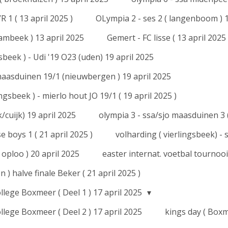
R 1 ( 13 april 2025 )
OLympia 2 - ses 2 ( langenboom ) 1
ambeek ) 13 april 2025
Gemert - FC lisse ( 13 april 2025 
sbeek ) - Udi '19 O23 (uden) 19 april 2025
 maasduinen 19/1 (nieuwbergen ) 19 april 2025
ngsbeek ) - mierlo hout JO 19/1 ( 19 april 2025 )
k/cuijk) 19 april 2025
olympia 3 - ssa/sjo maasduinen 3 
 boys 1 ( 21 april 2025 )
volharding ( vierlingsbeek) - s
 oploo ) 20 april 2025
easter internat. voetbal tournooi 
n ) halve finale Beker ( 21 april 2025 )
llege Boxmeer ( Deel 1 ) 17 april 2025
lege Boxmeer ( Deel 2 ) 17 april 2025
kings day ( Boxm