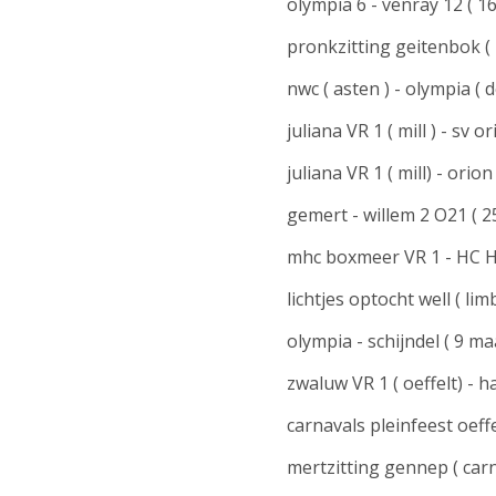
olympia 6 - venray 12 ( 16
pronkzitting geitenbok ( k
nwc ( asten ) - olympia ( 
juliana VR 1 ( mill ) - sv 
juliana VR 1 ( mill) - orio
gemert - willem 2 O21 ( 2
mhc boxmeer VR 1 - HC Ho
lichtjes optocht well ( li
olympia - schijndel ( 9 ma
zwaluw VR 1 ( oeffelt) - 
carnavals pleinfeest oeffe
mertzitting gennep ( car