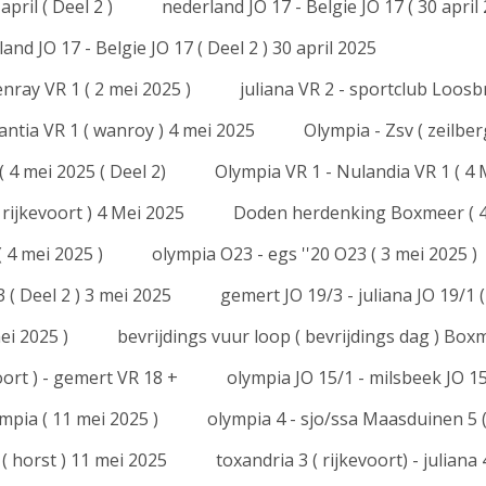
pril ( Deel 2 )
nederland JO 17 - Belgie JO 17 ( 30 april 
and JO 17 - Belgie JO 17 ( Deel 2 ) 30 april 2025
nray VR 1 ( 2 mei 2025 )
juliana VR 2 - sportclub Loosb
stantia VR 1 ( wanroy ) 4 mei 2025
Olympia - Zsv ( zeilbe
( 4 mei 2025 ( Deel 2)
Olympia VR 1 - Nulandia VR 1 ( 4 
 rijkevoort ) 4 Mei 2025
Doden herdenking Boxmeer ( 4
( 4 mei 2025 )
olympia O23 - egs ''20 O23 ( 3 mei 2025 )
 ( Deel 2 ) 3 mei 2025
gemert JO 19/3 - juliana JO 19/1 (
ei 2025 )
bevrijdings vuur loop ( bevrijdings dag ) Bo
oort ) - gemert VR 18 +
olympia JO 15/1 - milsbeek JO 15
mpia ( 11 mei 2025 )
olympia 4 - sjo/ssa Maasduinen 5 
 ( horst ) 11 mei 2025
toxandria 3 ( rijkevoort) - juliana 