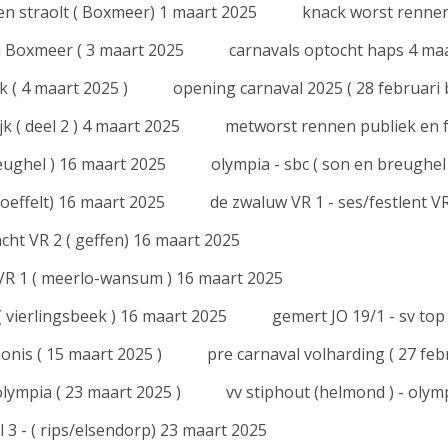
 en straolt ( Boxmeer) 1 maart 2025
knack worst rennen
n Boxmeer ( 3 maart 2025
carnavals optocht haps 4 ma
k ( 4 maart 2025 )
opening carnaval 2025 ( 28 februari
k ( deel 2 ) 4 maart 2025
metworst rennen publiek en fe
eughel ) 16 maart 2025
olympia - sbc ( son en breughel 
 oeffelt) 16 maart 2025
de zwaluw VR 1 - ses/festlent V
cht VR 2 ( geffen) 16 maart 2025
 VR 1 ( meerlo-wansum ) 16 maart 2025
( vierlingsbeek ) 16 maart 2025
gemert JO 19/1 - sv top
onis ( 15 maart 2025 )
pre carnaval volharding ( 27 feb
olympia ( 23 maart 2025 )
vv stiphout (helmond ) - olymp
 3 - ( rips/elsendorp) 23 maart 2025