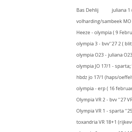
Ga
Bas Dehlij
juliana 1
direct
volharding/sambeek MO 20
naar
de
Heeze - olympia ( 9 Febru
hoofdinhoud
olympia 3 - bvv''27 2 ( bli
olympia O23 - juliana O23
olympia JO 17/1 - sparta;
hbdz jo 17/1 (haps/oeffelt
olympia - erp ( 16 februar
Olympia VR 2 - bvv ''27 VR
Olympia VR 1 - sparta ''2
toxandria VR 18+1 (rijkev