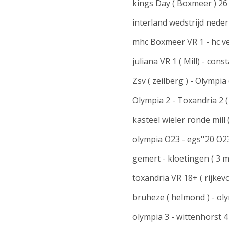
kings Day ( Boxmeer ) 26 a
interland wedstrijd nederl
mhc Boxmeer VR 1 - hc ve
juliana VR 1 ( Mill) - con
Zsv ( zeilberg ) - Olympia 
Olympia 2 - Toxandria 2 (
kasteel wieler ronde mill 
olympia O23 - egs''20 O23
gemert - kloetingen ( 3 m
toxandria VR 18+ ( rijkev
bruheze ( helmond ) - oly
olympia 3 - wittenhorst 4