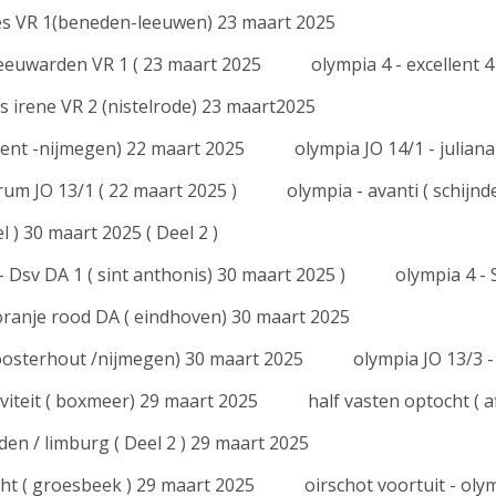
eones VR 1(beneden-leeuwen) 23 maart 2025
eeuwarden VR 1 ( 23 maart 2025
olympia 4 - excellent 
ses irene VR 2 (nistelrode) 23 maart2025
 lent -nijmegen) 22 maart 2025
olympia JO 14/1 - juliana
rum JO 13/1 ( 22 maart 2025 )
olympia - avanti ( schijn
el ) 30 maart 2025 ( Deel 2 )
- Dsv DA 1 ( sint anthonis) 30 maart 2025 )
olympia 4 - 
ranje rood DA ( eindhoven) 30 maart 2025
oosterhout /nijmegen) 30 maart 2025
olympia JO 13/3 -
viteit ( boxmeer) 29 maart 2025
half vasten optocht ( 
den / limburg ( Deel 2 ) 29 maart 2025
cht ( groesbeek ) 29 maart 2025
oirschot voortuit - olym