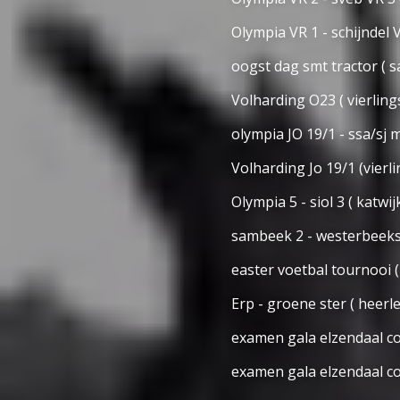
Olympia VR 1 - schijndel V
oogst dag smt tractor ( s
Volharding O23 ( vierling
olympia JO 19/1 - ssa/sj
Volharding Jo 19/1 (vierli
Olympia 5 - siol 3 ( katwij
sambeek 2 - westerbeekse
easter voetbal tournooi (
Erp - groene ster ( heerle
examen gala elzendaal co
examen gala elzendaal col