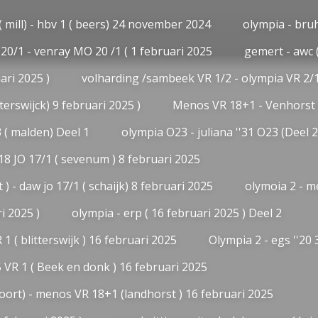
 ( mill) - hbv 1 ( beers) 24 november 2024
olympia - bru
/1 - venray MO 20 /1 ( 1 februari 2025
gemert - awc (
ari 2025 )
volharding /sambeek VR 1/2 - olympia VR 2/1 
tterswijck) 9 februari 2025 )
Menos VR 18+1 - Venhorst V
 ( malden) Deel 1
olympia O23 - juliana ''31 O23 (Deel 2
;18 JO 17/1 ( sevenum ) 8 februari 2025
 ) - daw jo 17/1 ( schaijk) 8 februari 2025
olymoia 2 - m
i 2025 )
olympia - erp ( 16 februari 2025 ) Deel 2
 1 ( blitterswijk ) 16 februari 2025
Olympia 2 - egs ''20
5 VR 1 ( Beek en donk ) 16 februari 2025
oort) - menos VR 18+1 (landhorst ) 16 februari 2025