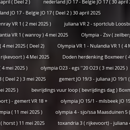
pril ( Deel 2 )
nederland JO 17 - Belgie JO 17 ( 30 april 
and JO 17 - Belgie JO 17 ( Deel 2 ) 30 april 2025
nray VR 1 ( 2 mei 2025 )
juliana VR 2 - sportclub Loosb
stantia VR 1 ( wanroy ) 4 mei 2025
Olympia - Zsv ( zeilbe
( 4 mei 2025 ( Deel 2)
Olympia VR 1 - Nulandia VR 1 ( 4 
 rijkevoort ) 4 Mei 2025
Doden herdenking Boxmeer ( 4
( 4 mei 2025 )
olympia O23 - egs ''20 O23 ( 3 mei 2025 )
 ( Deel 2 ) 3 mei 2025
gemert JO 19/3 - juliana JO 19/1 (
ei 2025 )
bevrijdings vuur loop ( bevrijdings dag ) Bo
oort ) - gemert VR 18 +
olympia JO 15/1 - milsbeek JO 15
mpia ( 11 mei 2025 )
olympia 4 - sjo/ssa Maasduinen 5 
 ( horst ) 11 mei 2025
toxandria 3 ( rijkevoort) - juliana 