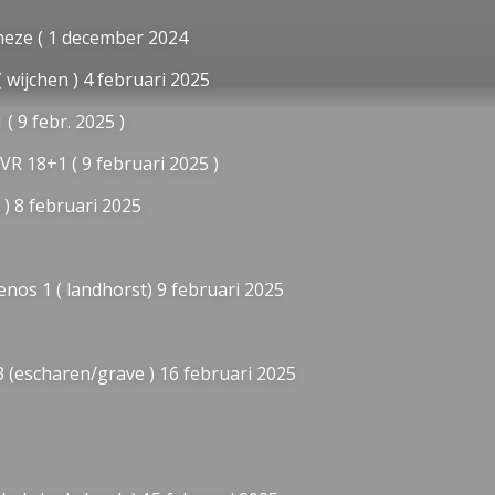
heze ( 1 december 2024
 wijchen ) 4 februari 2025
( 9 febr. 2025 )
R 18+1 ( 9 februari 2025 )
 ) 8 februari 2025
enos 1 ( landhorst) 9 februari 2025
 3 (escharen/grave ) 16 februari 2025