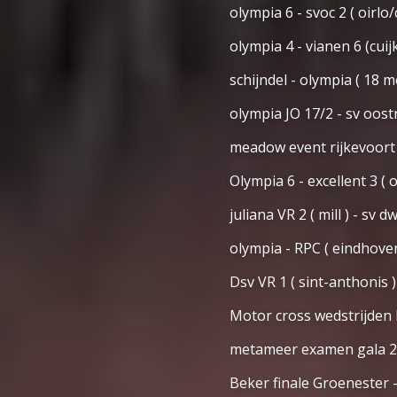
olympia 6 - svoc 2 ( oirlo
olympia 4 - vianen 6 (cuij
schijndel - olympia ( 18 m
olympia JO 17/2 - sv oost
meadow event rijkevoort 
Olympia 6 - excellent 3 ( 
juliana VR 2 ( mill ) - sv
olympia - RPC ( eindhoven
Dsv VR 1 ( sint-anthonis )
Motor cross wedstrijden 
metameer examen gala 27 
Beker finale Groenester -