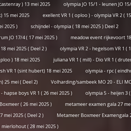
/castenray ) 13 mei 2025
olympia JO 15/1 - leunen JO 15/
k) 15 mei 2025
exellent VR 1 ( oploo ) - olympia VR 2 ( 1
ei 2025 )
schijndel - olympia ( 18 mei 2025 ) Deel 2
rum JO 17/4 ( 17 mei 2025 )
meadow event rijkevoort 18 
18 mei 2025 ( Deel 2 )
olympia VR 2 - hegelsom VR 1 ( 1
oploo ) 18 mei 2025
juliana VR 1 ( mill) - Dio VR 1 ( drut
 dwsh VR 1 (sint hubert) 18 mei 2025
olympia - rpc ( eind
) 25 mei ( Deel 2)
Volharding/sambeek MO 20 - ELI MO 2
 - hapse boys VR 1 ( 26 mei 2025 )
olympia 5 - heijen 3 
Boxmeer ( 26 mei 2025 )
metameer examen gala 27 mei
mei 2025 ( Deel 2 )
Metameer Boxmeer Examengala 27 
 mierlohout ( 28 mei 2025 )