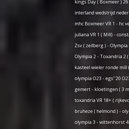
kings Day ( Boxmeer ) 26 a
interland wedstrijd nederl
mhc Boxmeer VR 1 - hc ve
juliana VR 1 ( Mill) - con
Zsv ( zeilberg ) - Olympia 
Olympia 2 - Toxandria 2 (
kasteel wieler ronde mill 
olympia O23 - egs''20 O23
gemert - kloetingen ( 3 m
toxandria VR 18+ ( rijkev
bruheze ( helmond ) - oly
olympia 3 - wittenhorst 4