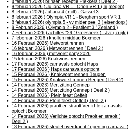
8 februari 2026) prinsen receptie Plekkers ( Deel 2 )
8 februari 2026 ) Juliana VR 1 - Orion VR 1 ( nijmegen)
8 februari 2026) Juliana 4 ( mill) - Gassel 3
8 februari 2026 ) Olympia VR 1 - Berghem sport VR 1
8 februari 2026) olympia 5 - vv midenpeel 3 ( elsendorp )
8 Februari 2026 ) Olympia 2 - Festilent 3 ( Zeeland )
7 Februari 2026 ) achilles ''29 ( Groesbeek ) - Jvc ( cuijk )
7 feberuari 2026 ) knollen middag Boxmeer
16 Februari 2026) Metworst rennen
16 februari 2026 ) Metworst rennen ( Deel 2 )
16 februari 2026 ) metworst party 2026
15 februari 2026) Knakworst rennen
17 Februari 2026) carnavals optocht Haps
17 Februari 2026 ) Haps carnavals optocht
15 Februari 2026 ) Knakworst rennen Beugen
15 Februari 2026) Knakworst rennen Beugen ( Deel 2)
14 Februari 2023) Mert zitting Gennep
14 Februari 2026) Mert zitting Gennep ( Deel 2 )
14 Februari 2026 ) Plein feest Oeffelt
14 Februari 2026) Plein feest Oeffelt ( Deel 2 )
14 Februari 2026) praolt en straolt Verlichte carnavals
optocht Boxmeer
14 Februari 2026) Verlichte optocht Praolt en straolt (
Deel 2 )
13 Februari 2026) sleutel overdracht ( opening carnaval )