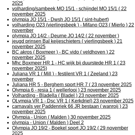
2025
volharding/sambeek MO 15/1 - schijndel MO 15/1 ( 22
november 2025
olympia JO 15/1 - Dwsh JO 15/1 ( sint-hubert)
volharding O23 (vierlingsbeek ) - Mifano O23 ( Mierlo ) 22
november
olympia JO 14/2 - Deurne JO 14/2 ( 22 november )
jeugd prinsen Bal keijeschieters ( vierlingsbeek ) 21
november 2025
BC akros ( Boxmeer ) - BC vido ( veldhoven ) 22
november 2025
Mhc Boxmeer HR 1 - HC wijk bij duurstede HR 1 ( 23
november 2025)
Juliana VR 1 ( Mill ) - festilent VR 1 ( Zeeland ) 23
november
Juliana HR 5 - Berghem sport HR 7 ( 23 november 2025
Olympia 6 - resia 1 ( wellerlooi ) 23 november 2025
Volharding - Bladella ( Bladel ) 23 november 2025
OLympia VR 1 - Dsc VR 1 ( Kerkdriel) 23 november 2025
carnavals ver Paddenriek 66 JR bestaan ( wanroij ) 23
november 2025
Olympia - Union ( Malden ) 30 november 2025
olympia - Union ( Malden ) Deel 2
Olympia JO 19/2 - Boekel sport JO 19/2 ( 29 november
2025