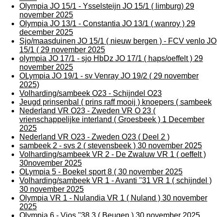
Olympia JO 15/1 - Ysselsteijn JO 15/1 ( limburg) 29
november 2025
Olympia JO 13/1 - Constantia JO 13/1 ( wanroy ) 29
december 2025
Sjo/maasduinen JO 15/1 ( nieuw bergen ) - FCV venlo JO
15/1 ( 29 november 2025
olympia JO 17/1 - sjo HbDz JO 17/1 ( haps/oeffelt ) 29
november 2025
OLympia JO 19/1 - sv Venray JO 19/2 ( 29 november
2025)
Volharding/sambeek O23 - Schijndel O23
Jeugd prinsenbal ( prins raff mooij ) knoepers ( sambeek
Nederland VR O23 - Zweden VR O 23 (
vrienschappelijke interland ( Groesbeek ) 1 December
2025
Nederland VR O23 - Zweden O23 ( Deel 2 )
sambeek 2 - svs 2 ( stevensbeek ) 30 november 2025
Volharding/sambeek VR 2 - De Zwaluw VR 1 ( oeffelt )
30november 2025
OLympia 5 - Boekel sport 8 ( 30 november 2025
Volharding/sambeek VR 1 - Avanti ''31 VR 1 ( schijndel )
30 november 2025
Olympia VR 1 - Nulandia VR 1 ( Nuland ) 30 november
2025
Olympia 6 - Vios ''38 3 ( Beugen ) 30 november 2025