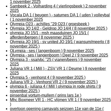
1 november 2025
Sambeek 2 - Volharding 4 ( vierlingsbeek ) 2 november
2025
Vocala DA 1 ( beugen ) - saturnes DA 1 ( uden ) volleybal
( 1 november 2025
Olympia O23 - achilles ''29 O23 ( groesbeek )
Olympia JO 14/2 - Geldrop JO 14/4 ( 8 november 2025 )
olympia JO 15/1 - msh maasduinen JO 15/1 (
afferden/bergen ( 8 novenmer 2025 )
Olympia JO 19/1 - sv united JO 19/1 ( wansum/meerlo ( 8
november 2025 )
OLympia - ses ( langenboom ) 9 november 2025
Olympia - ses ( langenboom ) Deel 2 ( 9 november 2025
Olympia 3 - ssa/vbc ''25 ( vianen/beers ) 9 november
2025
Juliana VR 1 ( Mill ) - ZSV VR 1 ( Deurne ) 9 november
2025
Olympia 5 - venhorst 4 ( 9 november 2025 )
Juliana VR 2 - Venhorst VR 2 ( 9 november 2025 }
olympia 6 - juliana 4 ( Mill ) olympia in rode shirts ( 9
november 2025 )
pinsenbal vortum-mullem ( prins lars 1e )
Mhc Boxmeer VR 1 - HC vlijmen VR 1 ( 9 november 2025
)
overloon opening carnavals seizoen 11e van de 11e (