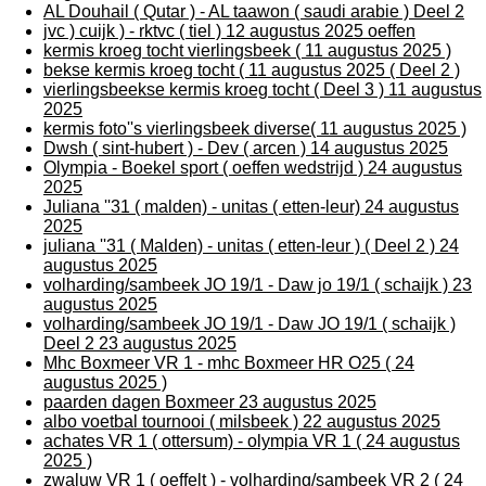
AL Douhail ( Qutar ) - AL taawon ( saudi arabie ) Deel 2
jvc ) cuijk ) - rktvc ( tiel ) 12 augustus 2025 oeffen
kermis kroeg tocht vierlingsbeek ( 11 augustus 2025 )
bekse kermis kroeg tocht ( 11 augustus 2025 ( Deel 2 )
vierlingsbeekse kermis kroeg tocht ( Deel 3 ) 11 augustus
2025
kermis foto''s vierlingsbeek diverse( 11 augustus 2025 )
Dwsh ( sint-hubert ) - Dev ( arcen ) 14 augustus 2025
Olympia - Boekel sport ( oeffen wedstrijd ) 24 augustus
2025
Juliana ''31 ( malden) - unitas ( etten-leur) 24 augustus
2025
juliana ''31 ( Malden) - unitas ( etten-leur ) ( Deel 2 ) 24
augustus 2025
volharding/sambeek JO 19/1 - Daw jo 19/1 ( schaijk ) 23
augustus 2025
volharding/sambeek JO 19/1 - Daw JO 19/1 ( schaijk )
Deel 2 23 augustus 2025
Mhc Boxmeer VR 1 - mhc Boxmeer HR O25 ( 24
augustus 2025 )
paarden dagen Boxmeer 23 augustus 2025
albo voetbal tournooi ( milsbeek ) 22 augustus 2025
achates VR 1 ( ottersum) - olympia VR 1 ( 24 augustus
2025 )
zwaluw VR 1 ( oeffelt ) - volharding/sambeek VR 2 ( 24