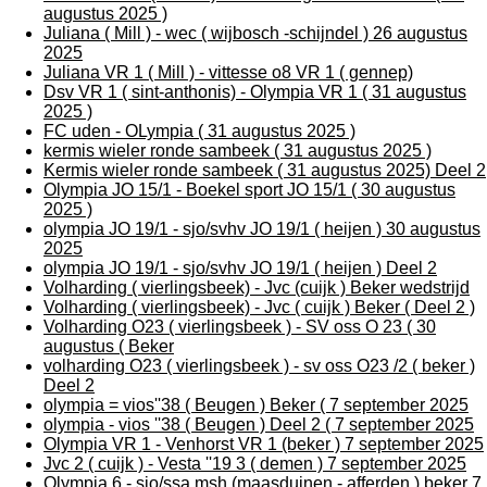
augustus 2025 )
Juliana ( Mill ) - wec ( wijbosch -schijndel ) 26 augustus
2025
Juliana VR 1 ( Mill ) - vittesse o8 VR 1 ( gennep)
Dsv VR 1 ( sint-anthonis) - Olympia VR 1 ( 31 augustus
2025 )
FC uden - OLympia ( 31 augustus 2025 )
kermis wieler ronde sambeek ( 31 augustus 2025 )
Kermis wieler ronde sambeek ( 31 augustus 2025) Deel 2
Olympia JO 15/1 - Boekel sport JO 15/1 ( 30 augustus
2025 )
olympia JO 19/1 - sjo/svhv JO 19/1 ( heijen ) 30 augustus
2025
olympia JO 19/1 - sjo/svhv JO 19/1 ( heijen ) Deel 2
Volharding ( vierlingsbeek) - Jvc (cuijk ) Beker wedstrijd
Volharding ( vierlingsbeek) - Jvc ( cuijk ) Beker ( Deel 2 )
Volharding O23 ( vierlingsbeek ) - SV oss O 23 ( 30
augustus ( Beker
volharding O23 ( vierlingsbeek ) - sv oss O23 /2 ( beker )
Deel 2
olympia = vios''38 ( Beugen ) Beker ( 7 september 2025
olympia - vios ''38 ( Beugen ) Deel 2 ( 7 september 2025
Olympia VR 1 - Venhorst VR 1 (beker ) 7 september 2025
Jvc 2 ( cuijk ) - Vesta ''19 3 ( demen ) 7 september 2025
Olympia 6 - sjo/ssa msh (maasduinen - afferden ) beker 7