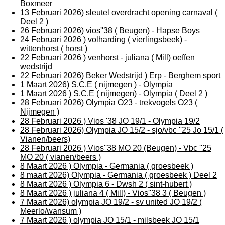
Boxmeer
13 Februari 2026) sleutel overdracht opening carnaval (
Deel 2 )
26 Februari 2026) vios''38 ( Beugen) - Hapse Boys
24 Februari 2026 ) volharding ( vierlingsbeek) -
wittenhorst ( horst )
22 Februari 2026 ) venhorst - juliana ( Mill) oeffen
wedstrijd
22 Februari 2026) Beker Wedstrijd ) Erp - Berghem sport
1 Maart 2026) S.C.E ( nijmegen ) - Olympia
1 Maart 2026 ) S.C.E ( nijmegen) - Olympia ( Deel 2 )
28 Februari 2026) Olympia O23 - trekvogels O23 (
Nijmegen )
28 Februari 2026 ) Vios '38 JO 19/1 - Olympia 19/2
28 Februari 2026) Olympia JO 15/2 - sjo/vbc ''25 Jo 15/1 (
Vianen/beers)
28 Februari 2026 ) Vios''38 MO 20 (Beugen) - Vbc ''25
MO 20 ( vianen/beers )
8 Maart 2026 ) Olympia - Germania ( groesbeek )
8 maart 2026) Olympia - Germania ( groesbeek ) Deel 2
8 Maart 2026 ) Olympia 6 - Dwsh 2 ( sint-hubert )
8 Maart 2026 ) juliana 4 ( Mill) - Vios''38 3 ( Beugen )
7 Maart 2026) olympia JO 19/2 - sv united JO 19/2 (
Meerlo/wansum )
7 Maart 2026 ) olympia JO 15/1 - milsbeek JO 15/1