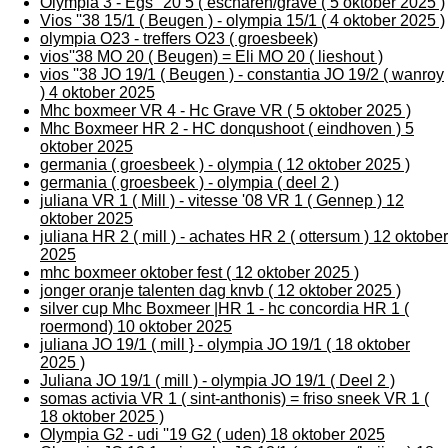
Olympia 3 - Egs ''20 5 ( escharen/grave ( 5 oktober 2025 )
Vios ''38 15/1 ( Beugen ) - olympia 15/1 ( 4 oktober 2025 )
olympia O23 - treffers O23 ( groesbeek)
vios''38 MO 20 ( Beugen) = Eli MO 20 ( lieshout )
vios ''38 JO 19/1 ( Beugen ) - constantia JO 19/2 ( wanroy
) 4 oktober 2025
Mhc boxmeer VR 4 - Hc Grave VR ( 5 oktober 2025 )
Mhc Boxmeer HR 2 - HC donqushoot ( eindhoven ) 5
oktober 2025
germania ( groesbeek ) - olympia ( 12 oktober 2025 )
germania ( groesbeek ) - olympia ( deel 2 )
juliana VR 1 ( Mill ) - vitesse '08 VR 1 ( Gennep ) 12
oktober 2025
juliana HR 2 ( mill ) - achates HR 2 ( ottersum ) 12 oktober
2025
mhc boxmeer oktober fest ( 12 oktober 2025 )
jonger oranje talenten dag knvb ( 12 oktober 2025 )
silver cup Mhc Boxmeer |HR 1 - hc concordia HR 1 (
roermond) 10 oktober 2025
juliana JO 19/1 ( mill } - olympia JO 19/1 ( 18 oktober
2025 )
Juliana JO 19/1 ( mill ) - olympia JO 19/1 ( Deel 2 )
somas activia VR 1 ( sint-anthonis) = friso sneek VR 1 (
18 oktober 2025 )
Olympia G2 - udi ''19 G2 ( uden) 18 oktober 2025