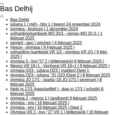
Ga
Bas Delhij
direct
naar
de
Bas Dehlij
hoofdinhoud
juliana 1 ( mill) - hbv 1 ( beers) 24 november 2024
olympia - bruheze ( 1 december 2024
volharding/sambeek MO 20/1 - venray MO 20 /1 ( 1
februari 2025
gemert - awc ( wijchen ) 4 februari 2025
Heeze - olympia ( 9 Februari 2025 )
volharding /sambeek VR 1/2 - olympia VR 2/1 ( 9 febr.
2025 )
olympia 3 - bvv''27 2 ( blitterswijck) 9 februari 2025 )
Menos VR 18+1 - Venhorst VR 18+1 ( 9 februari 2025 )
olympia O23 - juliana O23 ( malden) Deel 1
olympia O23 - juliana ''31 O23 (Deel 2 ) 8 februari 2025
olympia JO 17/1 - sparta;;18 JO 17/1 ( sevenum ) 8
februari 2025
hbdz jo 17/1 (haps/oeffelt ) - daw jo 17/1 ( schaijk) 8
februari 2025
olymoia 2 - menos 1 ( landhorst) 9 februari 2025
olympia - erp ( 16 februari 2025 )
olympia - erp ( 16 februari 2025 ) Deel 2
Olympia VR 2 - bvv ''27 VR 1 ( blitterswijk ) 16 februari