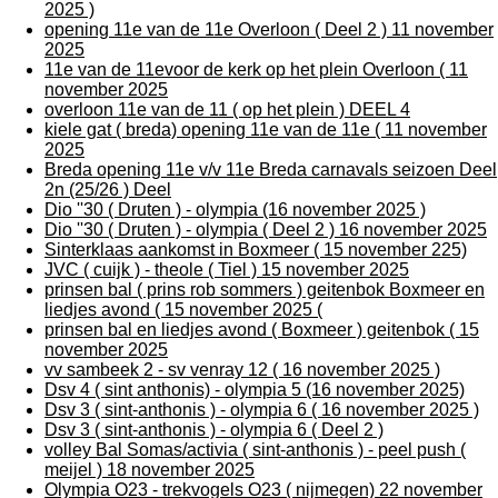
2025 )
opening 11e van de 11e Overloon ( Deel 2 ) 11 november
2025
11e van de 11evoor de kerk op het plein Overloon ( 11
november 2025
overloon 11e van de 11 ( op het plein ) DEEL 4
kiele gat ( breda) opening 11e van de 11e ( 11 november
2025
Breda opening 11e v/v 11e Breda carnavals seizoen Deel
2n (25/26 ) Deel
Dio ''30 ( Druten ) - olympia (16 november 2025 )
Dio ''30 ( Druten ) - olympia ( Deel 2 ) 16 november 2025
Sinterklaas aankomst in Boxmeer ( 15 november 225)
JVC ( cuijk ) - theole ( Tiel ) 15 november 2025
prinsen bal ( prins rob sommers ) geitenbok Boxmeer en
liedjes avond ( 15 november 2025 (
prinsen bal en liedjes avond ( Boxmeer ) geitenbok ( 15
november 2025
vv sambeek 2 - sv venray 12 ( 16 november 2025 )
Dsv 4 ( sint anthonis) - olympia 5 (16 november 2025)
Dsv 3 ( sint-anthonis ) - olympia 6 ( 16 november 2025 )
Dsv 3 ( sint-anthonis ) - olympia 6 ( Deel 2 )
volley Bal Somas/activia ( sint-anthonis ) - peel push (
meijel ) 18 november 2025
Olympia O23 - trekvogels O23 ( nijmegen) 22 november