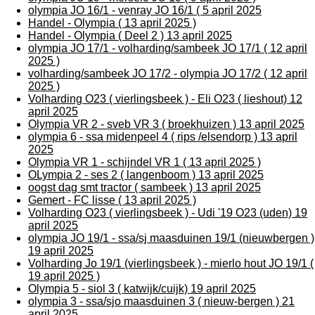
olympia JO 16/1 - venray JO 16/1 ( 5 april 2025
Handel - Olympia ( 13 april 2025 )
Handel - Olympia ( Deel 2 ) 13 april 2025
olympia JO 17/1 - volharding/sambeek JO 17/1 ( 12 april
2025 )
volharding/sambeek JO 17/2 - olympia JO 17/2 ( 12 april
2025 )
Volharding O23 ( vierlingsbeek ) - Eli O23 ( lieshout) 12
april 2025
Olympia VR 2 - sveb VR 3 ( broekhuizen ) 13 april 2025
olympia 6 - ssa midenpeel 4 ( rips /elsendorp ) 13 april
2025
Olympia VR 1 - schijndel VR 1 ( 13 april 2025 )
OLympia 2 - ses 2 ( langenboom ) 13 april 2025
oogst dag smt tractor ( sambeek ) 13 april 2025
Gemert - FC lisse ( 13 april 2025 )
Volharding O23 ( vierlingsbeek ) - Udi '19 O23 (uden) 19
april 2025
olympia JO 19/1 - ssa/sj maasduinen 19/1 (nieuwbergen )
19 april 2025
Volharding Jo 19/1 (vierlingsbeek ) - mierlo hout JO 19/1 (
19 april 2025 )
Olympia 5 - siol 3 ( katwijk/cuijk) 19 april 2025
olympia 3 - ssa/sjo maasduinen 3 ( nieuw-bergen ) 21
april 2025