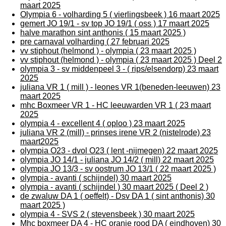
maart 2025
Olympia 6 - volharding 5 ( vierlingsbeek ) 16 maart 2025
gemert JO 19/1 - sv top JO 19/1 ( oss ) 17 maart 2025
halve marathon sint anthonis ( 15 maart 2025 )
pre carnaval volharding ( 27 februari 2025
vv stiphout (helmond ) - olympia ( 23 maart 2025 )
vv stiphout (helmond ) - olympia ( 23 maart 2025 ) Deel 2
olympia 3 - sv middenpeel 3 - ( rips/elsendorp) 23 maart
2025
juliana VR 1 ( mill ) - leones VR 1(beneden-leeuwen) 23
maart 2025
mhc Boxmeer VR 1 - HC leeuwarden VR 1 ( 23 maart
2025
olympia 4 - excellent 4 ( oploo ) 23 maart 2025
juliana VR 2 (mill) - prinses irene VR 2 (nistelrode) 23
maart2025
olympia O23 - dvol O23 ( lent -nijmegen) 22 maart 2025
olympia JO 14/1 - juliana JO 14/2 ( mill) 22 maart 2025
olympia JO 13/3 - sv oostrum JO 13/1 ( 22 maart 2025 )
olympia - avanti ( schijndel) 30 maart 2025
olympia - avanti ( schijndel ) 30 maart 2025 ( Deel 2 )
de zwaluw DA 1 ( oeffelt) - Dsv DA 1 ( sint anthonis) 30
maart 2025 )
olympia 4 - SVS 2 ( stevensbeek ) 30 maart 2025
Mhc boxmeer DA 4 - HC oranje rood DA ( eindhoven) 30