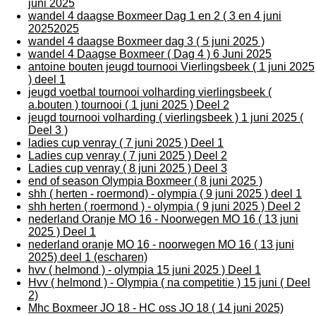
juni 2025
wandel 4 daagse Boxmeer Dag 1 en 2 ( 3 en 4 juni
20252025
wandel 4 daagse Boxmeer dag 3 ( 5 juni 2025 )
wandel 4 Daagse Boxmeer ( Dag 4 ) 6 Juni 2025
antoine bouten jeugd tournooi Vierlingsbeek ( 1 juni 2025
) deel 1
jeugd voetbal tournooi volharding vierlingsbeek (
a.bouten ) tournooi ( 1 juni 2025 ) Deel 2
jeugd tournooi volharding ( vierlingsbeek ) 1 juni 2025 (
Deel 3 )
ladies cup venray ( 7 juni 2025 ) Deel 1
Ladies cup venray ( 7 juni 2025 ) Deel 2
Ladies cup venray ( 8 juni 2025 ) Deel 3
end of season Olympia Boxmeer ( 8 juni 2025 )
shh ( herten - roermond) - olympia ( 9 juni 2025 ) deel 1
shh herten ( roermond ) - olympia ( 9 juni 2025 ) Deel 2
nederland Oranje MO 16 - Noorwegen MO 16 ( 13 juni
2025 ) Deel 1
nederland oranje MO 16 - noorwegen MO 16 ( 13 juni
2025) deel 1 (escharen)
hvv ( helmond ) - olympia 15 juni 2025 ) Deel 1
Hvv ( helmond ) - Olympia ( na competitie ) 15 juni ( Deel
2)
Mhc Boxmeer JO 18 - HC oss JO 18 ( 14 juni 2025)