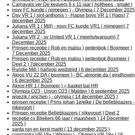
Carnavals ver De keavers 6 x 11 jaar ( holthees - smakt )
nsvv FC kunde ( nijmegen ) - Olympia ( 7 December 2025
Dsv VR 1 ( sint-anthonis ) - Hapse boys VR 1 ( Haps) 7
december 2025
Juliana VR 1 ( Mill) - nsvv FC kunde VR1 ( nijmegen) 7
december 2025
Juliana VR 2 - sv United VR 1 ( meerlo/wansum) 7
December 2025
Prinsen receptie ( Rob en malou ) geitenbok ( Boxmeer )
7 December 2025
Prinsen receptie ( Rob en malou ) geitenbok Boxmeer (
Deel 2 ) 7december 2025
Rundje Mill ( harloop wedstrijd ) 6 december 2025
Akros VU 22 DA ( boxmeer ) - BC almonte da ( eindhoven
) 6 december 2025
Akros HR 1 ( Boxmeer ) = basket bal HR
Olympia O23 - Union O23 ( Malden ) 6 september 2025
woezik ( wijchen ) - olympia ( 14 december 2025 )
prinsen receptie ( Prins johan 1e/elke ( De bellebloazers -
rijkevoort )
Prinsen receptie Bellebloazers ( rijkevoort ) Deel 2
receptie cv Bliekers 66 jaar ( maashees ) 14 December
2025 )
santa run en kerst markt ( 13 december 2025 )
constantia VR 18+ ( Wanroy ) - Olympia VR 18+ ( 16