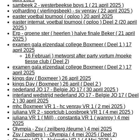
sambeek 2 - westerbeekse boys 1 ( 21 april 2025 )
volharding ( vierlingsbeek) - sv venray ( 22 april 2025 )
easter voetbal tournooi ( oploo ) 20 april 2025
easter internat. voetbal tournooi ( oploo ) Deel 2 (20 april
2025 )
Erp - groene ster ( heerlen ) halve finale Beker ( 21 april
2025 )
examen gala elzendaal college Boxmeer ( Deel 1 ) 17
april 2025
16 Februari ) metworst after party vortum /moeke
tiesse club ( Deel 2)
examen gala elzendaal college Boxmeer ( Deel 2 ) 17
april 2025
kings day ( Boxmeer ) 26 april 2025
kings Day ( Boxmeer ) 26 april ( Deel 2 )
nederland JO 17 - Belgie JO 17 ( 30 april 2025 )
interland wedstrijd nederland JO 17 - Belgie JO 17 ( Deel
2 ) 30 april 2025
mhc Boxmeer VR 1 - hc venray VR 1 ( 2 mei 2025 )
juliana VR 2 - sportclub Loosbroek VR 1 ( 4 mei 2025 )
juliana VR 1 ( Mill) - constantia VR 1 ( wanroy ) 4 mei
2025
Olympia - Zsv ( zeilberg /deurne ) 4 mei 2025
Zsv ( zeilberg ) - Olympia ( 4 mei 2025 ( Deel 2)