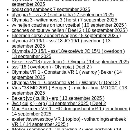
september 2025
oogst dag sambeek 7 september 2025
olympia 5 - vca 2 ( sint agatha ) 7 september 2025
Olympia 3 - wittenhorst 3 ( horst ) 7 september 2025
vv heijen coaches on tour voetbal ( 10 september 2025 )
coaches on tour vv heijen ( Deel 2 ) 10 september 2025 )
Bloemen corso Zundert wagens ( 8 september 2025 )
olympia JO 19/1 - sss''18 JO 19/1 ( overloon ) 13
september 2025
OLympia JO 15/1 - sss'18/excel/wb JO 15/1 ( overloon )
13 september 2025
Beker: sss''18 ( overloon ) - Olympia ( 14 september 2025
sss'''18 ( overloon ) - Olympia ( Deel 2 )
Olympia VR 1 - Constantia VR 1 ( wanroy ) Beker ( 14
september 2025
Olympia VR 1 - Constantia VR 1 ( Wanroy ) ( Deel 2 )
Vios ''38 MO 20/1 ( Beugen ) - mierlo - hout MO 20/1 ( 13
september 2025
Beker: jvc ( cuijk ) - erp ( 13 september 2025 )
Jvc ( cuijk ) - erp ( 13 september 2025 ) Deel 2
Mhc Boxmeer VR 1 - HC don quishoot VR 1 ( eindhoven )
14 september 2025
exelent/svs/westboy VR 1 (oploo) - volharding/sambeek
VR 1 ( 14 september 2025 )
{Beker ) sambeek 1 - volharding 2 ( vierlingsbeek ) 14