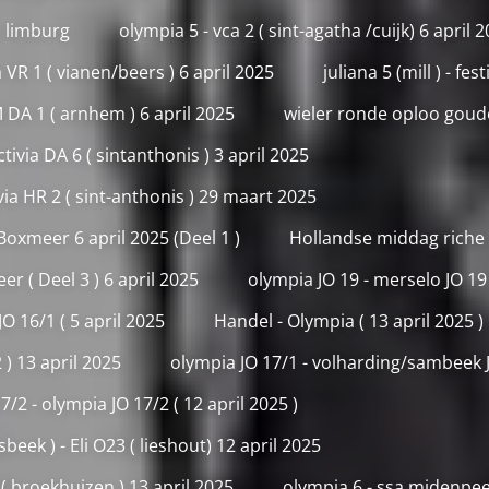
( limburg
olympia 5 - vca 2 ( sint-agatha /cuijk) 6 april 
ia VR 1 ( vianen/beers ) 6 april 2025
juliana 5 (mill ) - fes
DA 1 ( arnhem ) 6 april 2025
wieler ronde oploo goude
tivia DA 6 ( sintanthonis ) 3 april 2025
ivia HR 2 ( sint-anthonis ) 29 maart 2025
oxmeer 6 april 2025 (Deel 1 )
Hollandse middag riche (
 ( Deel 3 ) 6 april 2025
olympia JO 19 - merselo JO 19 (
O 16/1 ( 5 april 2025
Handel - Olympia ( 13 april 2025 )
 ) 13 april 2025
olympia JO 17/1 - volharding/sambeek JO
2 - olympia JO 17/2 ( 12 april 2025 )
beek ) - Eli O23 ( lieshout) 12 april 2025
( broekhuizen ) 13 april 2025
olympia 6 - ssa midenpeel