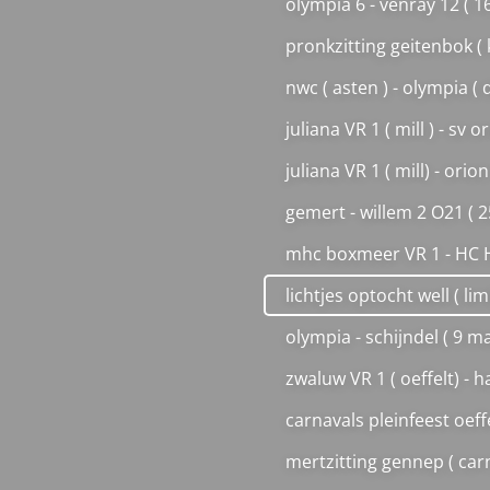
olympia 6 - venray 12 ( 1
pronkzitting geitenbok ( k
nwc ( asten ) - olympia ( 
juliana VR 1 ( mill ) - sv
juliana VR 1 ( mill) - ori
gemert - willem 2 O21 ( 2
mhc boxmeer VR 1 - HC Ho
lichtjes optocht well ( l
olympia - schijndel ( 9 m
zwaluw VR 1 ( oeffelt) - 
carnavals pleinfeest oeff
mertzitting gennep ( car