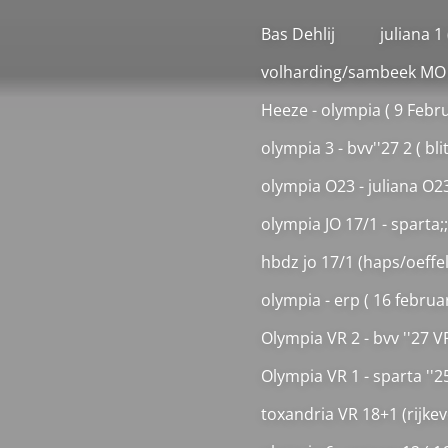
Ga
Bas Dehlij
juliana 1
direct
volharding/sambeek MO 2
naar
de
Heeze - olympia ( 9 Febru
hoofdinhoud
olympia 3 - bvv''27 2 ( bli
olympia O23 - juliana O2
olympia JO 17/1 - sparta;
hbdz jo 17/1 (haps/oeffelt
olympia - erp ( 16 februar
Olympia VR 2 - bvv ''27 VR
Olympia VR 1 - sparta ''2
toxandria VR 18+1 (rijke