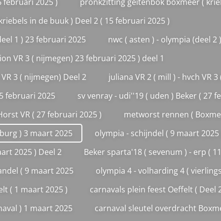
6 februari 2025 )
pronkzitting geitenbok boxmeer ( krieb
riebels in de buuk ) Deel 2 ( 15 februari 2025 )
deel 1 ) 23 februari 2025
nwc ( asten ) - olympia (deel 2 
 orion VR 3 ( nijmegen) 23 februari 2025 ) deel 1
on VR 3 ( nijmegen) Deel 2
juliana VR 2 ( mill ) - hvch VR 
5 februari 2025
sv venray - udi''19 ( uden ) Beker ( 27 f
rst VR ( 27 februari 2025 )
metworst rennen ( Boxmee
imburg ) 3 maart 2025
olympia - schijndel ( 9 maart 2025 
aart 2025 ) Deel 2
Beker sparta'18 ( sevenum ) - erp ( 1
handel ( 9 maart 2025
olympia 4 - volharding 4 ( vierlin
elt ( 1 maart 2025 )
carnavals plein feest Oeffelt ( Deel 
naval ) 1 maart 2025
carnaval sleutel overdracht Boxme