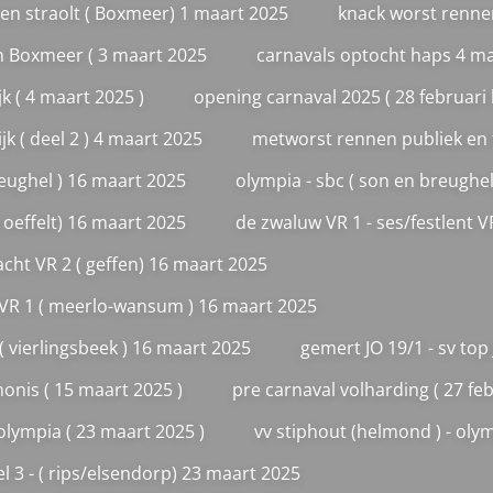
 en straolt ( Boxmeer) 1 maart 2025
knack worst renne
en Boxmeer ( 3 maart 2025
carnavals optocht haps 4 m
k ( 4 maart 2025 )
opening carnaval 2025 ( 28 februar
jk ( deel 2 ) 4 maart 2025
metworst rennen publiek en f
reughel ) 16 maart 2025
olympia - sbc ( son en breughel
 oeffelt) 16 maart 2025
de zwaluw VR 1 - ses/festlent 
acht VR 2 ( geffen) 16 maart 2025
 VR 1 ( meerlo-wansum ) 16 maart 2025
( vierlingsbeek ) 16 maart 2025
gemert JO 19/1 - sv top
onis ( 15 maart 2025 )
pre carnaval volharding ( 27 fe
olympia ( 23 maart 2025 )
vv stiphout (helmond ) - olym
l 3 - ( rips/elsendorp) 23 maart 2025