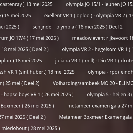
o/castenray ) 13 mei 2025
olympia JO 15/1 - leunen JO 15
jk) 15 mei 2025
exellent VR 1 ( oploo ) - olympia VR 2 ( 1
mei 2025 )
schijndel - olympia ( 18 mei 2025 ) Deel 2
rum JO 17/4 ( 17 mei 2025 )
meadow event rijkevoort 18
18 mei 2025 ( Deel 2 )
olympia VR 2 - hegelsom VR 1 ( 
 oploo ) 18 mei 2025
juliana VR 1 ( mill) - Dio VR 1 ( dru
 dwsh VR 1 (sint hubert) 18 mei 2025
olympia - rpc ( eind
) 25 mei ( Deel 2)
Volharding/sambeek MO 20 - ELI MO 2
) - hapse boys VR 1 ( 26 mei 2025 )
olympia 5 - heijen 3 
 Boxmeer ( 26 mei 2025 )
metameer examen gala 27 me
 mei 2025 ( Deel 2 )
Metameer Boxmeer Examengala 27
 mierlohout ( 28 mei 2025 )