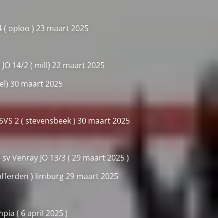
4 ( oploo ) 23 maart 2025
 JO 14/2 ( mill) 22 maart 2025
del) 30 maart 2025
 SVS 2 ( stevensbeek ) 30 maart 2025
 sv Venray JO 13/3 ( 29 maart 2025 )
 afferden ) limburg 29 maart 2025
pia ( 6 april 2025 )