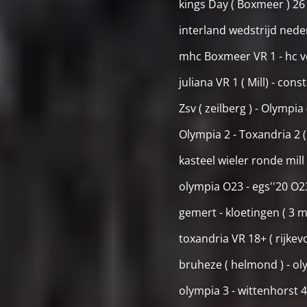
kings Day ( Boxmeer ) 26 a
interland wedstrijd nederl
mhc Boxmeer VR 1 - hc ve
juliana VR 1 ( Mill) - con
Zsv ( zeilberg ) - Olympia
Olympia 2 - Toxandria 2 (
kasteel wieler ronde mill 
olympia O23 - egs''20 O23
gemert - kloetingen ( 3 m
toxandria VR 18+ ( rijkev
bruheze ( helmond ) - ol
olympia 3 - wittenhorst 4