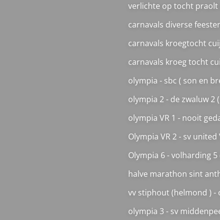
verlichte op tocht praolt
carnavals diverse feest
carnavals kroegtocht cuij
carnavals kroeg tocht cui
olympia - sbc ( son en b
olympia 2 - de zwaluw 2 (
olympia VR 1 - nooit ged
Olympia VR 2 - sv united
Olympia 6 - volharding 5 
halve marathon sint anth
vv stiphout (helmond ) - 
olympia 3 - sv middenpee