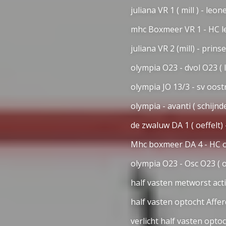
juliana VR 1 ( mill ) - l
mhc Boxmeer VR 1 - HC l
juliana VR 2 (mill) - prin
olympia O23 - dvol O23 (
olympia JO 13/3 - sv oost
olympia - avanti ( schijnd
de zwaluw DA 1 ( oeffelt) 
Mhc boxmeer DA 4 - HC o
olympia O23 - Osc O23 ( 
half vasten metworst acti
half vasten optocht Affer
verlicht half vasten opto