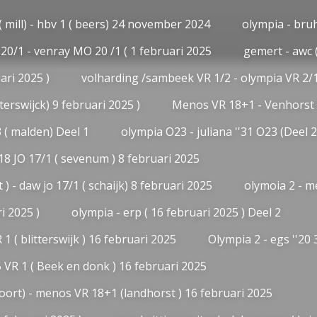
 ( mill) - hbv 1 ( beers) 24 november 2024
olympia - bru
/1 - venray MO 20 /1 ( 1 februari 2025
gemert - awc (
ari 2025 )
volharding /sambeek VR 1/2 - olympia VR 2/1 
tterswijck) 9 februari 2025 )
Menos VR 18+1 - Venhorst V
 ( malden) Deel 1
olympia O23 - juliana ''31 O23 (Deel 2
;18 JO 17/1 ( sevenum ) 8 februari 2025
 ) - daw jo 17/1 ( schaijk) 8 februari 2025
olymoia 2 - m
i 2025 )
olympia - erp ( 16 februari 2025 ) Deel 2
 1 ( blitterswijk ) 16 februari 2025
Olympia 2 - egs ''20
5 VR 1 ( Beek en donk ) 16 februari 2025
oort) - menos VR 18+1 (landhorst ) 16 februari 2025