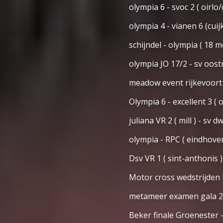
olympia 6 - svoc 2 ( oirlo
olympia 4 - vianen 6 (cuij
schijndel - olympia ( 18 m
olympia JO 17/2 - sv oost
meadow event rijkevoort 
Olympia 6 - excellent 3 ( 
juliana VR 2 ( mill ) - sv
olympia - RPC ( eindhoven
Dsv VR 1 ( sint-anthonis )
Motor cross wedstrijden 
metameer examen gala 27 
Beker finale Groenester -