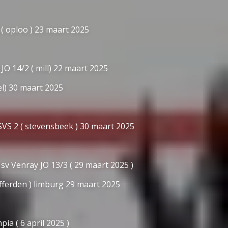
4 ( oploo ) 23 maart 2025
 JO 14/2 ( mill) 22 maart 2025
del) 30 maart 2025
SVS 2 ( stevensbeek ) 30 maart 2025
 sv Venray JO 13/3 ( 29 maart 2025 )
afferden ) limburg 29 maart 2025
pia ( 6 april 2025 )