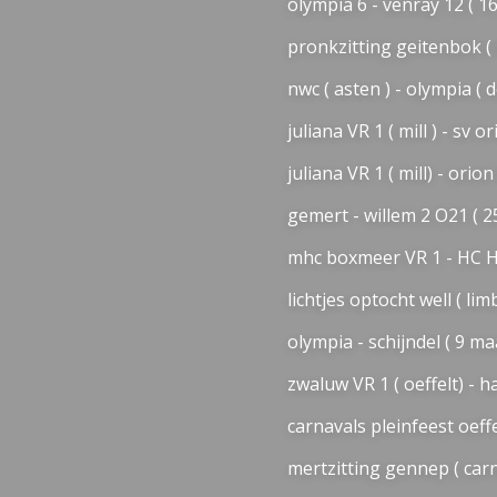
olympia 6 - venray 12 ( 16
pronkzitting geitenbok ( k
nwc ( asten ) - olympia ( 
juliana VR 1 ( mill ) - sv 
juliana VR 1 ( mill) - orio
gemert - willem 2 O21 ( 2
mhc boxmeer VR 1 - HC Ho
lichtjes optocht well ( li
olympia - schijndel ( 9 ma
zwaluw VR 1 ( oeffelt) - 
carnavals pleinfeest oeffe
mertzitting gennep ( car