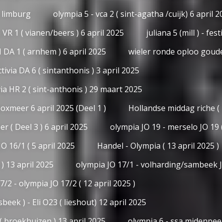
( limburg
olympia 5 - vca 2 ( sint-agatha /cuijk) 6 april 
ia VR 1 ( vianen/beers ) 6 april 2025
juliana 5 (mill ) - fes
DA 1 ( arnhem ) 6 april 2025
wieler ronde oploo goude
tivia DA 6 ( sintanthonis ) 3 april 2025
via HR 2 ( sint-anthonis ) 29 maart 2025
oxmeer 6 april 2025 (Deel 1 )
Hollandse middag riche ( 
 ( Deel 3 ) 6 april 2025
olympia JO 19 - merselo JO 19 (
O 16/1 ( 5 april 2025
Handel - Olympia ( 13 april 2025 )
) 13 april 2025
olympia JO 17/1 - volharding/sambeek JO
2 - olympia JO 17/2 ( 12 april 2025 )
beek ) - Eli O23 ( lieshout) 12 april 2025
( broekhuizen ) 13 april 2025
olympia 6 - ssa midenpeel 