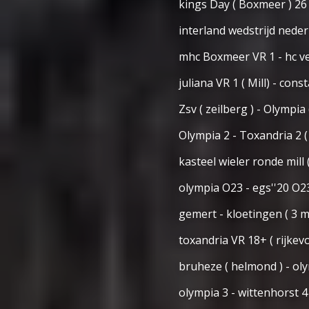
kings Day ( Boxmeer ) 26 a
interland wedstrijd nederl
mhc Boxmeer VR 1 - hc ve
juliana VR 1 ( Mill) - con
Zsv ( zeilberg ) - Olympia 
Olympia 2 - Toxandria 2 (
kasteel wieler ronde mill 
olympia O23 - egs''20 O23
gemert - kloetingen ( 3 m
toxandria VR 18+ ( rijkev
bruheze ( helmond ) - oly
olympia 3 - wittenhorst 4