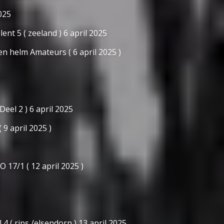
2025
tilent 5 ( zeeland ) 6 april 2025
n helm Amateurs ( 6 april 2025 )
Deel 2 ) 6 april 2025
 9 april 2025 )
 17/1 ( 12 april 2025 )
4 ( rips /elsendorp ) 13 april 2025