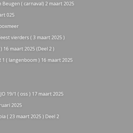
 Beugen ( carnaval) 2 maart 2025
art 025
 boxmeer
est vierders ( 3 maart 2025 )
) 16 maart 2025 (Deel 2 )
R 1 ( langenboom ) 16 maart 2025
 JO 19/1 ( oss ) 17 maart 2025
ruari 2025
ia ( 23 maart 2025 ) Deel 2