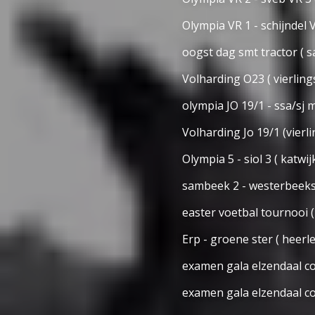
Olympia VR 1 - schijndel V
oogst dag smt tractor ( s
Volharding O23 ( vierling
olympia JO 19/1 - ssa/sj
Volharding Jo 19/1 (vierli
Olympia 5 - siol 3 ( katwij
sambeek 2 - westerbeekse
easter voetbal tournooi (
Erp - groene ster ( heerle
examen gala elzendaal co
examen gala elzendaal col