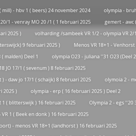
 ( mill) - hbv 1 ( beers) 24 november 2024
olympia - bru
/1 - venray MO 20 /1 ( 1 februari 2025
gemert - awc (
ari 2025 )
volharding /sambeek VR 1/2 - olympia VR 2/1 
tterswijck) 9 februari 2025 )
Menos VR 18+1 - Venhorst V
 ( malden) Deel 1
olympia O23 - juliana ''31 O23 (Deel 2
;18 JO 17/1 ( sevenum ) 8 februari 2025
 ) - daw jo 17/1 ( schaijk) 8 februari 2025
olymoia 2 - m
i 2025 )
olympia - erp ( 16 februari 2025 ) Deel 2
 1 ( blitterswijk ) 16 februari 2025
Olympia 2 - egs ''20
5 VR 1 ( Beek en donk ) 16 februari 2025
oort) - menos VR 18+1 (landhorst ) 16 februari 2025