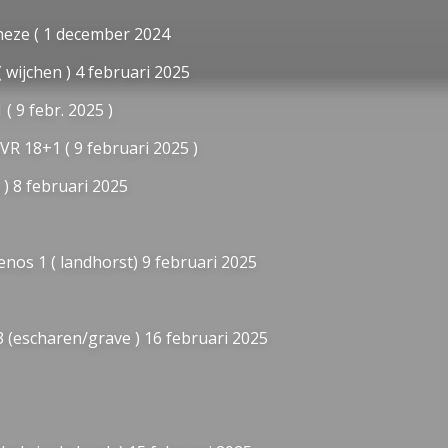
heze ( 1 december 2024
 wijchen ) 4 februari 2025
( 9 febr. 2025 )
R 18+1 ( 9 februari 2025 )
 ) 8 februari 2025
enos 1 ( landhorst) 9 februari 2025
 3 (escharen/grave ) 16 februari 2025