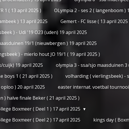
R 1 ( 13 april 2025 )
OLympia 2 - ses 2 ( langenboom ) 1
ambeek ) 13 april 2025
Gemert - FC lisse ( 13 april 2025 
sbeek ) - Udi '19 O23 (uden) 19 april 2025
 maasduinen 19/1 (nieuwbergen ) 19 april 2025
ngsbeek ) - mierlo hout JO 19/1 ( 19 april 2025 )
k/cuijk) 19 april 2025
olympia 3 - ssa/sjo maasduinen 3 
 boys 1 ( 21 april 2025 )
volharding ( vierlingsbeek) - s
 oploo ) 20 april 2025
easter internat. voetbal tournooi 
n ) halve finale Beker ( 21 april 2025 )
llege Boxmeer ( Deel 1 ) 17 april 2025
lege Boxmeer ( Deel 2 ) 17 april 2025
kings day ( Boxm