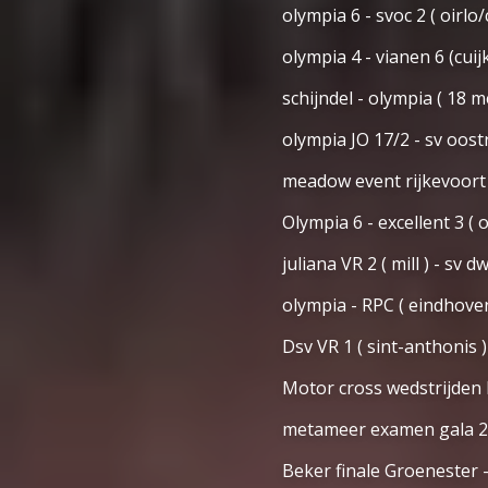
olympia 6 - svoc 2 ( oirlo
olympia 4 - vianen 6 (cuij
schijndel - olympia ( 18 m
olympia JO 17/2 - sv oost
meadow event rijkevoort 
Olympia 6 - excellent 3 ( 
juliana VR 2 ( mill ) - sv
olympia - RPC ( eindhoven
Dsv VR 1 ( sint-anthonis )
Motor cross wedstrijden 
metameer examen gala 27 
Beker finale Groenester -