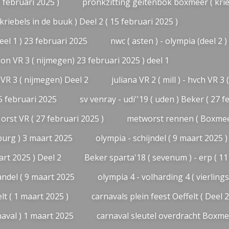
 februari 2025 )
pronkzitting geitenbok boxmeer ( krie
riebels in de buuk ) Deel 2 ( 15 februari 2025 )
deel 1 ) 23 februari 2025
nwc ( asten ) - olympia (deel 2 
orion VR 3 ( nijmegen) 23 februari 2025 ) deel 1
n VR 3 ( nijmegen) Deel 2
juliana VR 2 ( mill ) - hvch VR 
5 februari 2025
sv venray - udi''19 ( uden ) Beker ( 27 f
rst VR ( 27 februari 2025 )
metworst rennen ( Boxmeer
mburg ) 3 maart 2025
olympia - schijndel ( 9 maart 2025 )
art 2025 ) Deel 2
Beker sparta'18 ( sevenum ) - erp ( 11
handel ( 9 maart 2025
olympia 4 - volharding 4 ( vierlin
lt ( 1 maart 2025 )
carnavals plein feest Oeffelt ( Deel 
naval ) 1 maart 2025
carnaval sleutel overdracht Boxmee