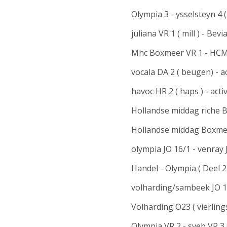
Olympia 3 - ysselsteyn 4 
juliana VR 1 ( mill ) - Bev
Mhc Boxmeer VR 1 - HCM 
vocala DA 2 ( beugen) - ac
havoc HR 2 ( haps ) - acti
Hollandse middag riche B
Hollandse middag Boxmeer
olympia JO 16/1 - venray J
Handel - Olympia ( Deel 2 
volharding/sambeek JO 17/
Volharding O23 ( vierlings
Olympia VR 2 - sveb VR 3 