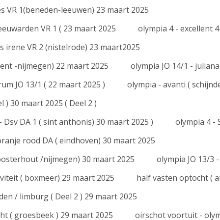
eones VR 1(beneden-leeuwen) 23 maart 2025
eeuwarden VR 1 ( 23 maart 2025
olympia 4 - excellent 
ses irene VR 2 (nistelrode) 23 maart2025
 lent -nijmegen) 22 maart 2025
olympia JO 14/1 - juliana
rum JO 13/1 ( 22 maart 2025 )
olympia - avanti ( schijn
el ) 30 maart 2025 ( Deel 2 )
- Dsv DA 1 ( sint anthonis) 30 maart 2025 )
olympia 4 - 
ranje rood DA ( eindhoven) 30 maart 2025
oosterhout /nijmegen) 30 maart 2025
olympia JO 13/3 -
viteit ( boxmeer) 29 maart 2025
half vasten optocht ( 
den / limburg ( Deel 2 ) 29 maart 2025
cht ( groesbeek ) 29 maart 2025
oirschot voortuit - olym