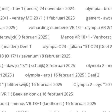
 ( mill) - hbv 1 ( beers) 24 november 2024
olympia - bru
/1 - venray MO 20 /1 ( 1 februari 2025
gemert - awc (
ari 2025 )
volharding /sambeek VR 1/2 - olympia VR 2/1 
tterswijck) 9 februari 2025 )
Menos VR 18+1 - Venhorst V
 ( malden) Deel 1
olympia O23 - juliana ''31 O23 (Deel 2
;18 JO 17/1 ( sevenum ) 8 februari 2025
 ) - daw jo 17/1 ( schaijk) 8 februari 2025
olymoia 2 - m
i 2025 )
olympia - erp ( 16 februari 2025 ) Deel 2
 1 ( blitterswijk ) 16 februari 2025
Olympia 2 - egs ''20
5 VR 1 ( Beek en donk ) 16 februari 2025
oort) - menos VR 18+1 (landhorst ) 16 februari 2025