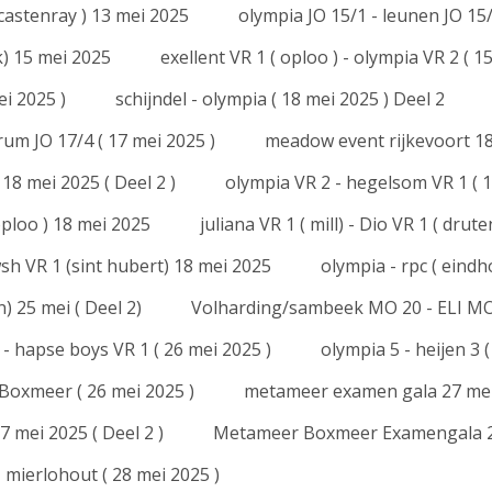
/castenray ) 13 mei 2025
olympia JO 15/1 - leunen JO 15/
k) 15 mei 2025
exellent VR 1 ( oploo ) - olympia VR 2 ( 1
ei 2025 )
schijndel - olympia ( 18 mei 2025 ) Deel 2
rum JO 17/4 ( 17 mei 2025 )
meadow event rijkevoort 18 
18 mei 2025 ( Deel 2 )
olympia VR 2 - hegelsom VR 1 ( 1
oploo ) 18 mei 2025
juliana VR 1 ( mill) - Dio VR 1 ( drut
 dwsh VR 1 (sint hubert) 18 mei 2025
olympia - rpc ( eind
) 25 mei ( Deel 2)
Volharding/sambeek MO 20 - ELI MO 2
 - hapse boys VR 1 ( 26 mei 2025 )
olympia 5 - heijen 3 
Boxmeer ( 26 mei 2025 )
metameer examen gala 27 mei
mei 2025 ( Deel 2 )
Metameer Boxmeer Examengala 27 
 mierlohout ( 28 mei 2025 )