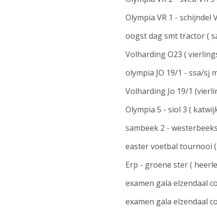
Olympia VR 1 - schijndel V
oogst dag smt tractor ( s
Volharding O23 ( vierling
olympia JO 19/1 - ssa/sj
Volharding Jo 19/1 (vierli
Olympia 5 - siol 3 ( katwij
sambeek 2 - westerbeekse
easter voetbal tournooi (
Erp - groene ster ( heerle
examen gala elzendaal co
examen gala elzendaal col