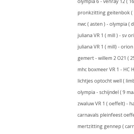
olympia 6 - venray 12 ( 16
pronkzitting geitenbok ( k
nwc ( asten ) - olympia ( 
juliana VR 1 ( mill ) - sv 
juliana VR 1 ( mill) - orio
gemert - willem 2 O21 ( 2
mhc boxmeer VR 1 - HC Ho
lichtjes optocht well ( li
olympia - schijndel ( 9 ma
zwaluw VR 1 ( oeffelt) - 
carnavals pleinfeest oeffe
mertzitting gennep ( car