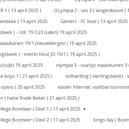
R 1 ( 13 april 2025 )
OLympia 2 - ses 2 ( langenboom ) 1
ambeek ) 13 april 2025
Gemert - FC lisse ( 13 april 2025 
sbeek ) - Udi '19 O23 (uden) 19 april 2025
 maasduinen 19/1 (nieuwbergen ) 19 april 2025
ngsbeek ) - mierlo hout JO 19/1 ( 19 april 2025 )
k/cuijk) 19 april 2025
olympia 3 - ssa/sjo maasduinen 3 
 boys 1 ( 21 april 2025 )
volharding ( vierlingsbeek) - s
 oploo ) 20 april 2025
easter internat. voetbal tournooi 
n ) halve finale Beker ( 21 april 2025 )
llege Boxmeer ( Deel 1 ) 17 april 2025
lege Boxmeer ( Deel 2 ) 17 april 2025
kings day ( Boxm