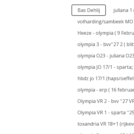
Ga
Bas Dehlij
juliana 1
direct
volharding/sambeek MO 20
naar
de
Heeze - olympia ( 9 Febru
hoofdinhoud
olympia 3 - bvv''27 2 ( bli
olympia O23 - juliana O23
olympia JO 17/1 - sparta;
hbdz jo 17/1 (haps/oeffelt
olympia - erp ( 16 februar
Olympia VR 2 - bvv ''27 VR
Olympia VR 1 - sparta ''2
toxandria VR 18+1 (rijkev