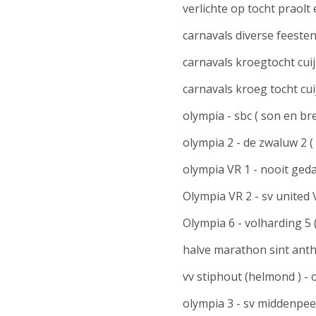
verlichte op tocht praolt
carnavals diverse feeste
carnavals kroegtocht cuij
carnavals kroeg tocht cuij
olympia - sbc ( son en br
olympia 2 - de zwaluw 2 (
olympia VR 1 - nooit geda
Olympia VR 2 - sv united
Olympia 6 - volharding 5 
halve marathon sint anth
vv stiphout (helmond ) - 
olympia 3 - sv middenpeel