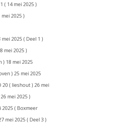
1 ( 14 mei 2025 )
5 mei 2025 )
mei 2025 ( Deel 1 )
8 mei 2025 )
en ) 18 mei 2025
hoven ) 25 mei 2025
0 ( lieshout ) 26 mei
( 26 mei 2025 )
 2025 ( Boxmeer
mei 2025 ( Deel 3 )