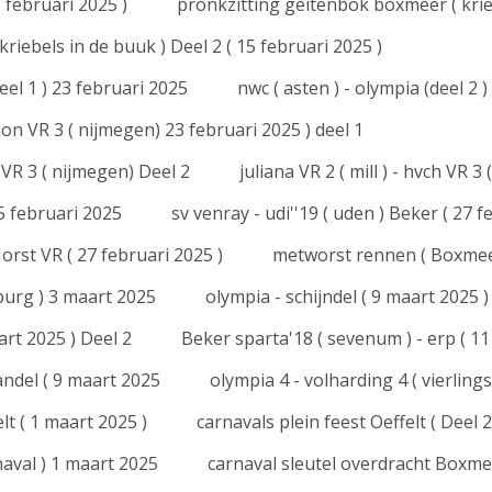
 februari 2025 )
pronkzitting geitenbok boxmeer ( krie
riebels in de buuk ) Deel 2 ( 15 februari 2025 )
deel 1 ) 23 februari 2025
nwc ( asten ) - olympia (deel 2 
orion VR 3 ( nijmegen) 23 februari 2025 ) deel 1
n VR 3 ( nijmegen) Deel 2
juliana VR 2 ( mill ) - hvch VR 
5 februari 2025
sv venray - udi''19 ( uden ) Beker ( 27 f
rst VR ( 27 februari 2025 )
metworst rennen ( Boxmeer
mburg ) 3 maart 2025
olympia - schijndel ( 9 maart 2025 )
art 2025 ) Deel 2
Beker sparta'18 ( sevenum ) - erp ( 11
handel ( 9 maart 2025
olympia 4 - volharding 4 ( vierlin
lt ( 1 maart 2025 )
carnavals plein feest Oeffelt ( Deel 
naval ) 1 maart 2025
carnaval sleutel overdracht Boxmee