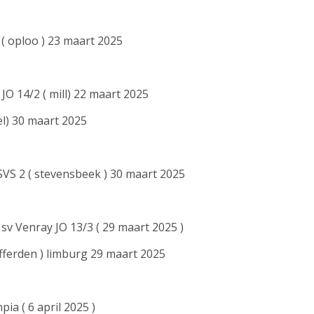
4 ( oploo ) 23 maart 2025
 JO 14/2 ( mill) 22 maart 2025
del) 30 maart 2025
SVS 2 ( stevensbeek ) 30 maart 2025
 sv Venray JO 13/3 ( 29 maart 2025 )
afferden ) limburg 29 maart 2025
pia ( 6 april 2025 )