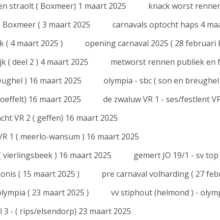
 en straolt ( Boxmeer) 1 maart 2025
knack worst rennen
n Boxmeer ( 3 maart 2025
carnavals optocht haps 4 ma
k ( 4 maart 2025 )
opening carnaval 2025 ( 28 februari
k ( deel 2 ) 4 maart 2025
metworst rennen publiek en fe
eughel ) 16 maart 2025
olympia - sbc ( son en breughel 
 oeffelt) 16 maart 2025
de zwaluw VR 1 - ses/festlent V
cht VR 2 ( geffen) 16 maart 2025
 VR 1 ( meerlo-wansum ) 16 maart 2025
( vierlingsbeek ) 16 maart 2025
gemert JO 19/1 - sv top
onis ( 15 maart 2025 )
pre carnaval volharding ( 27 feb
olympia ( 23 maart 2025 )
vv stiphout (helmond ) - olymp
 3 - ( rips/elsendorp) 23 maart 2025